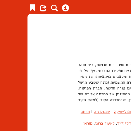
בית ספר, בית חרושת, בית סוהר
ם את תפקידו החברתי. אף-על-פי
 ומעצבים באמצעותו את ניסיון
 הפיקוח הישיר של חברת המשמעת (מונח שטבע מישל
 בימינו צורה חדשה: חברת הפיקוח.
מההיגיון של המכונה אל זה של
ן, שבמרכזה הקוד (למשל הקוד
פוליטיקה
|
טכנולוגיה
|
מרחב
דלז ז'יל
,
לאטור ברונו
,
מוראן