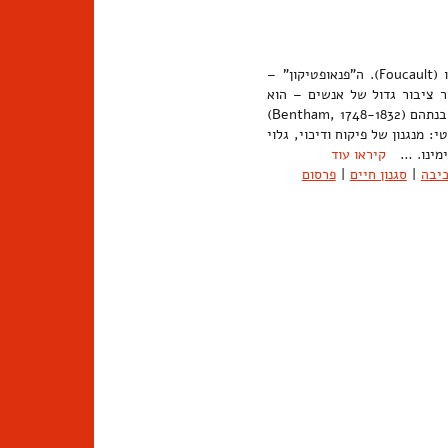
טכנולוגיה של בקרה ופיקוח. מונח מרכזי בביקורת התרבות של מישל פוקו (Foucault). ה"פנאופטיקון" –
 ציבור גדול של אנשים – הוא
המצאה אופיינית, פרי הרציונליזם של המאה ה-18, שהציע הפילוסוף ג'רמי בנתהם (1748-1832 ,Bentham)
פוסט-סטרוקטורליסטי: מנגנון של פיקוח ודיכוי, גלוי
 ימינו. …
קיראו עוד
יבה
|
סגנון חיים
|
פרסום