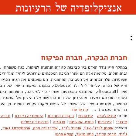
:
חברת הבקרה, חברת הפיקוח
במהלך חייו נודד האדם בין סביבות סגורות הנתונות לפיקוח, כגון משפחה, 
ובית חולים. מקומות אלה הם אתרי חניכה המספקים שירותים ליחיד ומגדירי
שמוסדות אלה נפתחים אל הסביבה החיצונית, הם מאמצים את הגיון הפיקוח
חייו של הפרט. על-פי ז'יל דלז (Deleuze), במקום
פוקו [Foucault]), המתבצע באמצעות שומרי סף למיניהם, מתפתחת
השינוי מתבטא במעבר מההיגיון של בית החרושת אל ההיגיון של התאגיד, 
המחשב, ממבטו הישיר של השומר אל שיטת פיקוח עקיפה וסמויה מן העי
בכרטיס המגנטי). …
קיראו עוד
תחום:
אידאולוגיה
|
אינטרנט
|
ביקורת התרבות
|
היסטוריה וזיכרון
|
חברה ו
ציבורי
|
עירוניות
|
פוסט-אנושיות
|
פנטזיה
|
תרבות דיגיטלית
אישים:
אוסמן ז'ורז'-אז'ן
,
אורוול ג'ורג'
,
אנדרז'ויק מרק
,
ארמסטרונג גארי
,
ג'ייד
,
נוריס קלייב
,
פוקו מישל
,
קפקא פרנץ