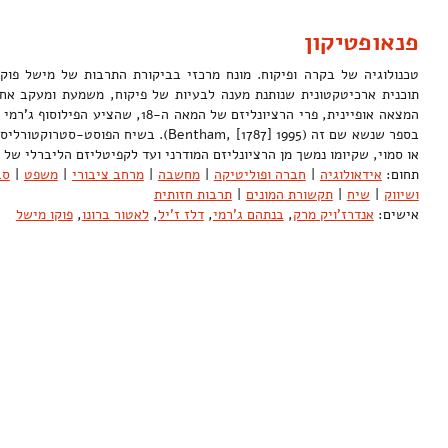
פנאופטיקון
תוכנית ארכיטקטונית שנותנת מענה לבעיות של פיקוח, משמעת ומעקב אחר
בספר שנשא שם זה (Bentham, [1787] 1995). בשיח ה
או סמוי, שקיומו נמשך מן הרציונליזם המודרני ועד לקפיטליזם הליברלי של
תחום:
אידאולוגיה
|
חברה ופוליטיקה
|
מחשבה
|
מרחב ציבורי
|
משפט
|
סב
ושיווק
|
שיח
|
תקשורת המונים
|
תרבות חזותית
אישים:
אנדרז'ויק מרק
,
בנתהם ג'רמי
,
דלז ז'יל
,
לאטור ברונו
,
פוקו מישל