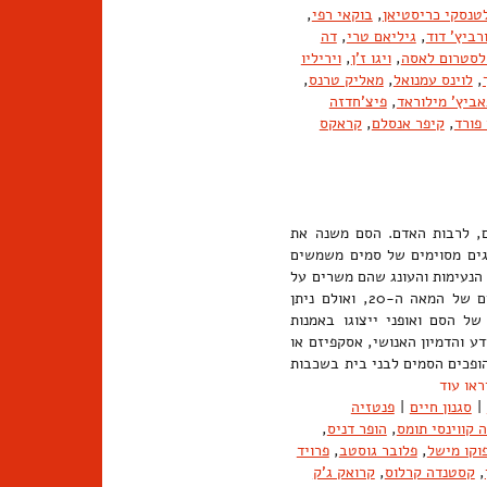
טנסקי כריסטיאן
,
בוקאי רפי
,
רביץ' דוד
,
גיליאם טרי
,
דה
לסטרום לאסה
,
ויגו ז'ן
,
ויריליו
,
לוינס עמנואל
,
מאליק טרנס
,
אביץ' מילוראד
,
פיצ'חדזה
פורד
,
קיפר אנסלם
,
קראקס
ם, לרבות האדם. הסם משנה את
גים מסוימים של סמים משמשים
 הנעימות והעונג שהם משרים על
המשתמשים. תרבות הסמים הגיעה לתודעה הציבורית החל משנות השישים של המאה ה-20, ואולם ניתן
ל הסם ואופני ייצוגו באמנות
דע והדמיון האנושי, אסקפיזם או
הופכים הסמים לבני בית בשכבות
ראו עוד
|
סגנון חיים
|
פנטזיה
 קווינסי תומס
,
הופר דניס
,
וקו מישל
,
פלובר גוסטב
,
פרויד
,
קסטנדה קרלוס
,
קרואק ג'ק