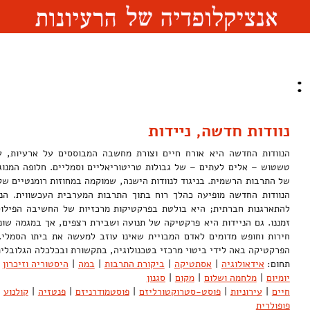
:
נוודות חדשה, ניידות
הנוודות החדשה היא אורח חיים וצורת מחשבה המבוססים על ארעיות, ע
טשטוש – אלים לעתים – של גבולות טריטוריאליים וסמליים. חלופה המנוג
של התרבות הרשמית. בניגוד לנוודות הישנה, שמוקמה במחוזות רומנטיים של 
הנוודות החדשה מופיעה כהלך רוח בתוך התרבות המערבית העכשווית. הנ
להתארגנות חברתית; היא בולטת בפרקטיקות מרכזיות של החשיבה הפילוסו
זמננו. גם הניידות היא פרקטיקה של תנועה ושבירת רצפים, אך במגמה שונ
חירות וחופש מדומים לאדם המבויית שאינו עוזב למעשה את ביתו הסמלי. ז
הפרקטיקה באה לידי ביטוי מרכזי בטכנולוגיה, בתקשורת ובכלכלה הגלוב
תחום:
אידאולוגיה
|
אסתטיקה
|
ביקורת התרבות
|
במה
|
היסטוריה וזיכרון
יומיום
|
מלחמה ושלום
|
מקום
|
סגנון
חיים
|
עירוניות
|
פוסט-סטרוקטורליזם
|
פוסטמודרניזם
|
פנטזיה
|
קולנוע
פופולרית