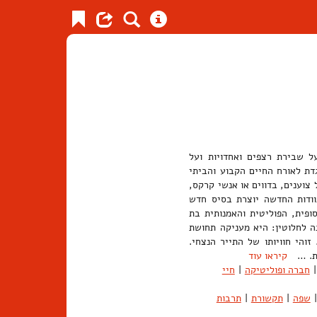
ל שבירת רצפים ואחדויות ועל
דת לאורח החיים הקבוע והביתי
צוענים, בדווים או אנשי קרקס,
וודות החדשה יוצרת בסיס חדש
פית, הפוליטית והאמנותית בת
ה לחלוטין: היא מעניקה תחושת
והי חוויותו של התייר הנצחי.
לית. …
קיראו עוד
|
חברה ופוליטיקה
|
חיי
|
שפה
|
תקשורת
|
תרבות