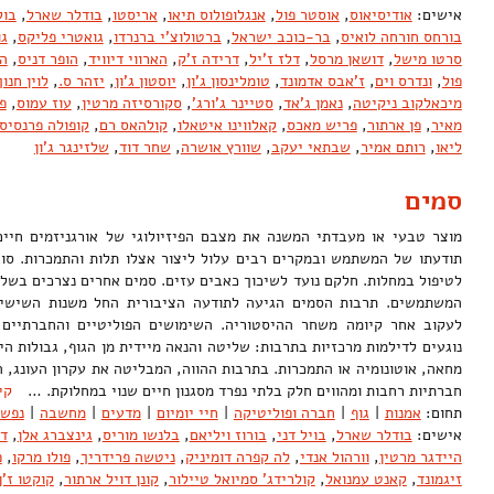
אישים:
אודיסיאוס
,
אוסטר פול
,
אנגלופולוס תיאו
,
אריסטו
,
בודלר שארל
,
בול
בורחס חורחה לואיס
,
בר-כוכב ישראל
,
ברטולוצ'י ברנרדו
,
גואטרי פליקס
,
גו
סרטו מישל
,
דושאן מרסל
,
דלז ז'יל
,
דרידה ז'ק
,
הארווי דיוויד
,
הופר דניס
,
ה
פול
,
ונדרס וים
,
ז'אבס אדמונד
,
טומלינסון ג'ון
,
יוסטון ג'ון
,
יזהר ס.
,
לוין חנוך
מיכאלקוב ניקיטה
,
נאמן ג'אד
,
סטיינר ג'ורג'
,
סקורסיזה מרטין
,
עוז עמוס
,
פ
מאיר
,
פן ארתור
,
פריש מאכס
,
קאלווינו איטאלו
,
קולהאס רם
,
קופולה פרנסיס 
ליאו
,
רותם אמיר
,
שבתאי יעקב
,
שוורץ אושרה
,
שחר דוד
,
שלזינגר ג'ון
סמים
מוצר טבעי או מעבדתי המשנה את מצבם הפיזיולוגי של אורגניזמים חיי
תודעתו של המשתמש ובמקרים רבים עלול ליצור אצלו תלות והתמכרות. סו
לטיפול במחלות. חלקם נועד לשיכוך כאבים עזים. סמים אחרים נצרכים בשל
לעקוב אחר קיומה משחר ההיסטוריה. השימושים הפוליטיים והחברתיים ש
נוגעים לדילמות מרכזיות בתרבות: שליטה והנאה מיידית מן הגוף, גבולות הי
מחאה, אוטונומיה או התמכרות. בתרבות ההווה, המבליטה את עקרון העונג, 
חברתיות רחבות ומהווים חלק בלתי נפרד מסגנון חיים שנוי במחלוקת. …
קי
תחום:
אמנות
|
גוף
|
חברה ופוליטיקה
|
חיי יומיום
|
מדעים
|
מחשבה
|
נפש
אישים:
בודלר שארל
,
בויל דני
,
בורוז ויליאם
,
בלנשו מוריס
,
גינצברג אלן
,
דה
היידגר מרטין
,
וורהול אנדי
,
לה קפרה דומיניק
,
ניטשה פרידריך
,
פולו מרקו
,
פ
זיגמונד
,
קאנט עמנואל
,
קולרידג' סמיואל טיילור
,
קונן דויל ארתור
,
קוקטו ז'ן