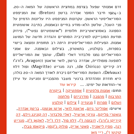
זרם אמנותי שפעל בצרפת במחצית הראשונה של המאה ה-20.
ב-1924 חיבר הסופר אנדרה ברטון (Breton) את המניפסט
הסוריאליסטי הראשון. עקרונות המניפסט היו עליונות הדמיון על
פני השכל, שלטון הלא-מודע בחיים ובאמנות, כתיבה אוטומטית
הספוגה באסוציאטיביות חלומית ("אוטומטיזם נפשי"), פירוק
תודעת הסובייקט למרכיביה הסותרים והגדרה חדשה של המושג
אמנות. הפעילות הסוריאליסטית היתה רב תחומית ומצאה ביטוי
בספרות, בקולנוע, בתאטרון, בצילום ובאופנה. עם אמני
הסוריאליזם נמנו סלבדור דאלי (Dali), שהפך את הסוריאליזם
לתופעה פופולרית, אנדרה ברטון, לואי אראגון ((Aragon, ג'ורג'ו
דה קיריקו (de Chirico), רנה מגריט (Magritte) ופול דלוו
(Delvaux). השפעת הסוריאליזם ניכרת לאורך המאה ה-20 כולה;
היא חוזרת ומהדהדת ברגעי משבר מהפכניים ומגיעה עד עידן
אי-הוודאות של ימינו. …
קיראו עוד
תחום:
אמנות פלסטית
|
אסתטיקה
|
ביקורת
התרבות
|
מהפכה
|
מודרניזם
|
מלחמה
ושלום
|
ספרות
|
פנטזיה
|
צילום
|
קולנוע
אישים:
אפולינר גיום
,
אראגון לואי
,
ארטו אנטונן
,
ברטון אנדרה
,
גואטרי פליקס
,
גורקי ארשיל
,
דאלי סלבדור
,
דה קונינג וילם
,
דה
קיריקו ג'ורג'ו
,
דובופה ז'ן
,
דלוו פול
,
דלז ז'יל
,
לאקאן ז'ק
,
מגריט
רנה
,
מסין ליאוניד
,
סאטי אריק
,
פולוק ג'קסון
,
פיקאסו פבלו
,
קוקטו ז'ן
,
ריי מאן