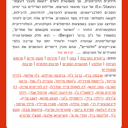
חילונית הדוניסטית, אך מאפשרת לאדם "לצאת מעבר לעצמו"
(Ex-Stasis) אל עבר מושאי הערצתו. אלילות ואלילים בני ימינו
הופכים לסלבריטאים: מושאים להערצה, להזדהות, לרכילות,
לקנאה ולפולחני סגידה מצד ההמונים. אלילים אלה זוכים לזוהר
המיוצג שוב ושוב באמצעות הסימולציה הקולנועית, הטלוויזיונית
והתקשורתית. הזוהר – 'האושר שנובע מקנאתם של אחרים',
כמאמרו של ג'ון ברגר (Berger) – הוא חלק מאסטרטגיה
קפיטליסטית שנועדה לעורר ולעודד יחס של צריכה כלפי
אובייקטים "חלומיים", שהם מעין דימויים העוטפים את הגוף
ומעידים על חשיבותו. …
קיראו עוד
תחום:
ביקורת התרבות
|
במה
|
דת
|
מיניות
|
סגנון חיים
|
פרסום
ושיווק
|
קולנוע
|
תקשורת המונים
|
תרבות חזותית
|
תרבות
פופולרית
אישים:
אובמה ברק
,
ברגר ג'ון
,
ברונטה שרלוט
,
ג'ון אלטון
,
ג'ורדן
מייקל
,
ג'יימסון פרדריק
,
ג'קסון מייקל
,
גוטייה ז'ן-פול
,
גרטה
גארבו
,
גתה יוהאן
,
דה לאקלו פייר שודרלו
,
דה לוריטיס תרזה
,
דה
מריניס מרקו
,
דימאג'יו ג'ו
,
הויזינגה יוהאן
,
וורהול אנדי
,
וידור
צ'רלס
,
ויילדר בילי
,
וייסמילר ג'וני
,
זונטג סוזאן
,
לאנג פריץ
,
ליכטנשטיין רוי
,
מאיר גולדה
,
מדונה
,
מונרו מרילין
,
מילר ארתור
,
סירק דגלאס
,
ספירס ביטני
,
סקורסיזה מרטין
,
פיקאסו פבלו
,
קונס
ג'ף
,
קלינטון ביל
,
קנדי גון פ'
,
קשישיאן אלכס
,
תאצ'ר מרגרט