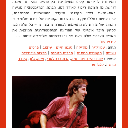
המיוחדת לווידיאו קליפ מתאפיינת בקיטועים מהירים ואיננה
דורשת מן הצופה ריכוז לאורך זמן. תכונת הפרגמנטציה מגיעה
באם-טי-וי לידי הקצנה: היעדר ההמשכיות הנרטיבית,
אי-רציפות בחלל/זמן, הרס הצורות הקנוניות של בידור טלוויזיוני
והנחתן של צורות לא מתאימות לכאורה זו בצד זו – כל אלה הפכו
לסימן היכר אופייני של התודעה הפוסטמודרנית המוצאת את
האפיק הצרכני שלה באם-טי-וי וברשתות טלוויזיה דומות. …
קיראו עוד
תחום:
טלוויזיה
|
מוזיקה
|
סגנון חיים
|
עיצוב
|
פרסום
ושיווק
|
תקשורת המונים
|
תרבות חזותית
|
תרבות פופולרית
אישים:
אופדרהייד פטריסיה
,
גרוסברג לארי
,
פיסק ג'ון
,
קינדר
מרשה
,
קפלן אן