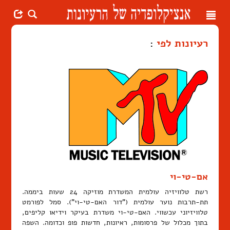
Toggle
navigation
רעיונות לפי
:
אם-טי-וי
רשת טלוויזיה עולמית המשדרת מוזיקה 24 שעות ביממה.
תת-תרבות נוער עולמית ("דור האם-טי-וי"). סמל לפורמט
טלוויזיוני עכשווי. האם-טי-וי משדרת בעיקר וידיאו קליפים,
בתוך מכלול של פרסומות, ראיונות, חדשות פופ וכדומה. השפה