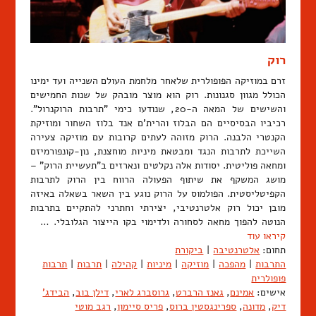
רוק
זרם במוזיקה הפופולרית שלאחר מלחמת העולם השנייה ועד ימינו
הכולל מגוון סגנונות. רוק הוא מוצר מובהק של שנות החמישים
והשישים של המאה ה-20, שנודעו כימי "תרבות הרוקנרול".
רכיביו הבסיסיים הם הבלוז והרית'ם אנד בלוז השחור ומוזיקת
הקנטרי הלבנה. הרוק מזוהה לעתים קרובות עם מוזיקה צעירה
השייכת לתרבות הנגד ומבטאת מיניות מוחצנת, נון-קונפורמיזם
ומחאה פוליטית. יסודות אלה נקלטים ונארזים ב"תעשיית הרוק" –
מושג המשקף את שיתוף הפעולה הרווח בין הרוק לתרבות
הקפיטליסטית. הפולמוס על הרוק נוגע בין השאר בשאלה באיזה
מובן יכול רוק אלטרנטיבי, יצירתי וחתרני להתקיים בתרבות
הנוטה להפוך מחאה לסחורה ולדימוי בקו הייצור הגלובלי. …
קיראו עוד
תחום:
אלטרנטיבה
|
ביקורת
התרבות
|
מהפכה
|
מוזיקה
|
מיניות
|
קהילה
|
תרבות
|
תרבות
פופולרית
אישים:
אמינם
,
גאנז הרברט
,
גרוסברג לארי
,
דילן בוב
,
הבידג'
דיק
,
מדונה
,
ספרינגסטין ברוס
,
פריס סיימון
,
רגב מוטי