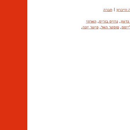
וזיכרון
|
חברה
גדעון
,
גרויס בוריס
,
הארווי
יימס
,
פוסטר האל
,
פישר יונה
,