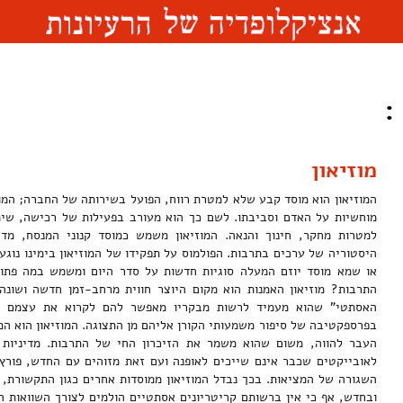
:
מוזיאון
המוזיאון הוא מוסד קבע שלא למטרת רווח, הפועל בשירותה של החברה; המוזי
מוחשיות על האדם וסביבתו. לשם כך הוא מעורב בפעילות של רכישה, שימ
למטרות מחקר, חינוך והנאה. המוזיאון משמש כמוסד קנוני המנסח, מד
היסטוריה של ערכים בתרבות. הפולמוס על תפקידו של המוזיאון בימינו נו
או שמא מוסד יוזם המעלה סוגיות חדשות על סדר היום ומשמש במה פתו
התרבות? מוזיאון האמנות הוא מקום היוצר חווית מרחב-זמן חדשה ושונה 
האסתטי" שהוא מעמיד לרשות מבקריו מאפשר להם לקרוא את עצמם מ
בפרספקטיבה של סיפור משמעותי הקורן אליהם מן התצוגה. המוזיאון הוא ה
העבר להווה, משום שהוא משמר את הזיכרון החי של התרבות. מדיניות
לאובייקטים שכבר אינם שייכים לאופנה ועם זאת מזוהים עם החדש, פורץ
השגורה של המציאות. בכך נבדל המוזיאון ממוסדות אחרים כגון התקשורת,
ובחדש, אף כי אין ברשותם קריטריונים אסתטיים הולמים לצורך השוואות