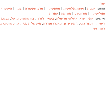
עוד
תחום:
אמנות
|
אמנות פלסטית
|
אסתטיקה
|
ארכיטקטורה
|
במה
|
היסטוריה 
ופוליטיקה
|
מודרניזם
|
מוזיקה
|
ספרות
אישים:
אופיר עדי
,
אזולאי אריאלה
,
בטאיי ז'ורז'
,
ברוטהארס מרסל
,
גכטמן 
דיוויד
,
הולצר ג'ני
,
זוקין שרון
,
מאלרו אנדרה
,
מיטשל תומס ו. ג.
,
סטרלינג ג'
רוזן רועי