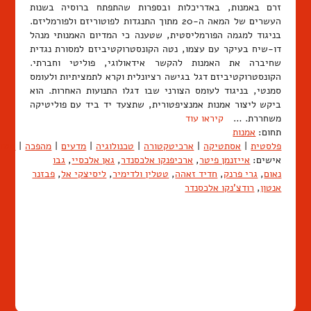
זרם באמנות, באדריכלות ובספרות שהתפתח ברוסיה בשנות
העשרים של המאה ה-20 מתוך התנגדות לפוטוריזם ולפורמליזם.
בניגוד למגמה הפורמליסטית, שטענה כי המדיום האמנותי מנהל
דו-שיח בעיקר עם עצמו, נטה הקונסטרוקטיביזם למסורת נגדית
שחיברה את האמנות להקשר אידאולוגי, פוליטי וחברתי.
הקונסטרוקטיביזם דגל בגישה רציונלית וקרא לתמציתיות ולעומס
סמנטי, בניגוד לעומס הצורני שבו דגלו התנועות האחרות. הוא
ביקש ליצור אמנות אמנציפטורית, שתצעד יד ביד עם פוליטיקה
משחררת. …
קיראו עוד
תחום:
אמנות
פלסטית
|
אסתטיקה
|
ארכיטקטורה
|
טכנולוגיה
|
מדעים
|
מהפכה
|
סטרו
אישים:
אייזנמן פיטר
,
ארכיפנקו אלכסנדר
,
גאן אלכסיי
,
גבו
נאום
,
גרי פרנק
,
חדיד זאהה
,
טטלין ולדימיר
,
ליסיצקי אל
,
פבזנר
אנטון
,
רודצ'נקו אלכסנדר