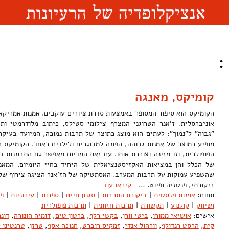
:
קומיקס, מאנגה
הקומיקס הוא סיפור המסופר באמצעות סדרת ציורים עוקבים. אמנות אמריקא
אוניברסלית. ז'אנר הטרוגני המצרף צילומי סטילס, כיתוב מלודרמטי ותח
"גבוה" ל"נמוך": לעתים הוא מוצג כתוצר של תרבות נמוכה, המיועד בעיקר
מופיע כמוצר של אמנות גבוהה, הפונה למבוגרים ולילדים כאחד. הקומיקס ה
הפופולרית, וזו מזינה וצורכת אותו. עם זאת המדיום מאפשר גם התבוננות ב
של הכלל והן במציאות האקזיסטנציאלית של היחיד בחיי היומיום. המאנג
שהשפיע עמוקות על תרבות המערב. האסתטיקה של הז'אנר הציגה צירוף של א
ביקורתי, פנטזיה ופיוט. …
קיראו עוד
תחום:
אמנות פלסטית
|
ביקורת התרבות
|
סגנון חיים
|
ספרות
|
עירוניות
|
פו
ושיווק
|
קולנוע
|
תקשורת
|
תרבות חזותית
|
תרבות פופולרית
אישים:
אושיאי ממורו
,
ביטי וורן
,
בקשי רלף
,
ברטון טים
,
דומיה הונורה
,
דונר
קית
,
הרסט רנדולף
,
וורהול אנדי
,
זמקיס רוברט
,
חנוכה אסף
,
טרזן
,
טרנטינו ק