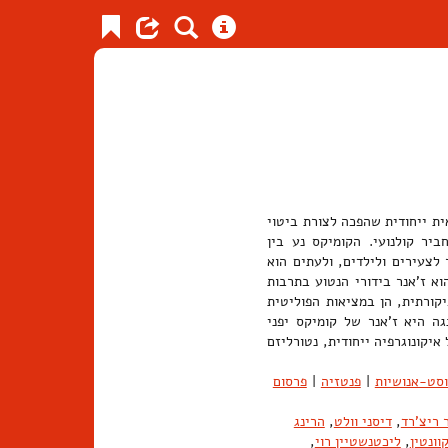
ית ייחודית שהפכה לצורת ביטוי
ביר קולנועי. הקומיקס נע בין
 לצעירים ולילדים, ולעתים הוא
וא ז'אנר בידורי הנטוע בתרבות
יקורתית, הן במציאות הפוליטית
ה היא ז'אנר של קומיקס יפני
יקונוגרפיה ייחודית, נטורליזם
סט-אנושיות
|
פנטזיה
|
פרסום
 ריצ'רד
,
דיסני וולט
,
הרינג
וונטין
,
ליכטנשטיין רוי
,