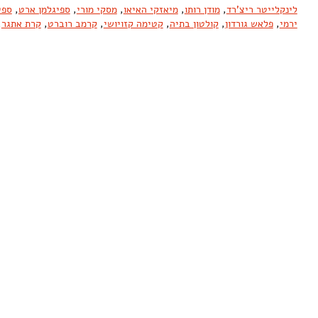
לינקלייטר ריצ'רד
,
מודן רותו
,
מיאזקי האיאו
,
מסקי מורי
,
ספיגלמן ארט
,
ספי
ירמי
,
פלאש גורדון
,
קולטון בתיה
,
קטימה קזויושי
,
קרמב רוברט
,
קרת אתגר
,