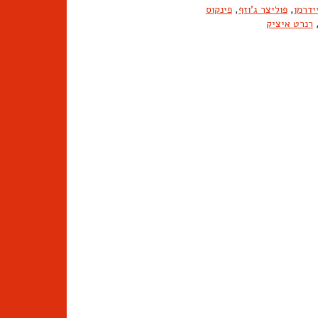
ידרמן
,
פוליצר ג'וזף
,
פינקוס
רנרט איציק