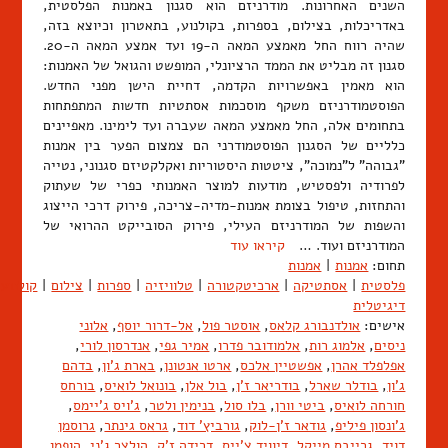
השנים האחרונות. מודרניזם הוא סגנון באמנות הפלסטית,
באדריכלות, בצילום, בספרות, בקולנוע, בתאטרון וכיוצא בזה,
שהיה רווח החל מאמצע המאה ה-19 ועד אמצע המאה ה-20.
סגנון זה מבליט את הממד הרציונלי, המופשט והגואל של האמנות:
הוא מאמין באפשרויות הקדמה, דחיית הישן מפני החדש.
הפוסטמודרניזם משקף מוסכמות אסתטיות חדשות המתפתחות
בתחומים אלה, החל מאמצע המאה שעברה ועד לימינו. מאפיינים
כלליים של הסגנון הפוסטמודרני הם צמצום הפער בין אמנות
"גבוהה" ל"נמוכה", ציטטות היסטוריות ואקלקטיזם סגנוני, נטייה
לפרודיה ולפסטיש, מודעות למוצר האמנותי כפרי של שעתוק
והתחזות, טיפול בצומת אמנות-מדיה-צריכה, פירוק דרכי הייצוג
והשפות של המודרניזם העילי, פירוק הסובייקט ההרואי של
המודרניזם ועוד. …
קיראו עוד
תחום:
אמנות
|
אמנות
פלסטית
|
אסתטיקה
|
ארכיטקטורה
|
טלוויזיה
|
ספרות
|
צילום
|
קולנוע
דיגיטלית
אישים:
אולדנבורג קלאס
,
אוסטר פול
,
אל-דרור יוסף
,
אלוני
ניסים
,
אלמוג רות
,
אלמודובר פדרו
,
אמיר גפי
,
אנדרסון לורי
,
אפלפלד אהרן
,
אפשטיין אלכס
,
ארטו אנטונן
,
בארת ג'ון
,
בדהם
ג'ון
,
בודלר שארל
,
בודריאר ז'ן
,
בול אלן
,
בונואל לואיס
,
בורחס
חורחה לואיס
,
ביטי וורן
,
בלו סול
,
בנימין ולטר
,
ג'ויס ג'יימס
,
ג'ונסון פיליפ
,
גודאר ז'ן-לוק
,
גורביץ' דוד
,
גראס גינתר
,
גרוסמן
דויד
,
גרייבס מייקל
,
דיוויד צ'ייס
,
דרידה ז'ק
,
הולצר ג'ני
,
הופמן