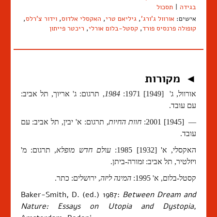
בגידה
|
תסכול
אישים:
אורוול ג'ורג'
,
גיליאם טרי
,
האקסלי אלדוס
,
וידור צ'רלס
,
קופולה פרנסיס פורד
,
קסטל-בלום אורלי
,
ריכטר פייתון
מקורות
◄
אורוול, ג' [1949] 1971:
1984
, תרגום: ג' אריוך, תל אביב:
עם עובד.
— [1945] 2001:
חוות החיות
, תרגום: א' יבין, תל אביב: עם
עובד.
האקסלי, א' [1932] 1985:
עולם חדש מופלא
, תרגום: מ'
ויזלטיר, תל אביב: זמורה-ביתן.
קסטל-בלום, א' 1995:
המינה ליזה
, ירושלים: כתר.
Baker-Smith, D. (ed.) 1987:
Between Dream and
Nature: Essays on Utopia and Dystopia
,