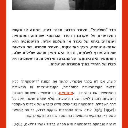
סדר "מפלצתי", מעורר חרדה; מבנה דעת, תמונה או טקסט
המערערים על עקרונות הסדר ההרמוני שטוותה האוטופיה
ועומדים ביחס של ניגוד או השלמה אליה. הדיסטופיה היא
אנטי-אוטופיה, כעין ראי עקום, מעורר חלחלה, של מציאות
שפנתה עורף לשלמות, וככזו היא מעין מראה שלילית שלה.
האוטופיה היא ניצחונה של החברה האידאלית. הדיסטופיה היא
סבלו של היחיד בתוך המסגרת הטוטלית.
קשה, אם לא בלתי אפשרי, לתאר את המונח "דיסטופיה" ללא
ידיעת הקריטריונים המוסריים, הקוגניטיביים או הנפשיים
המשמשים את החשיבה ה
אוטופית
. הדיסטופיה משרתת מטרות
חינוכיות דומות לאלה של האוטופיה, אלא שהיא עושה זאת על
דרך השלילה. דיסטופיה כגון
עולם חדש מופלא
של אלדוס האקסלי
([1932] 1985) אינה אפוא התמכרות שוקקת לרוע, כי אם אמצעי
סאטירי, המבקש באמצעות המראה השחורה דווקא לתקנו.
דוגמה מובהקת לדיסטופיה היא הסרט
ברזיל
(טרי גיליאם, 1984).