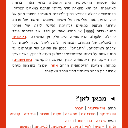
כפי שנטען, הדיסטופיה היא אוטופיה בראי הפוך. בדומה
לאוטופיה, גם היא מתארת סדר בדיוני הנתפס כמאיים וכמזיק.
הדיסטופיה יכולה להופיע בתוך ז'אנרים מגוונים: סיפורי מסע אל
ארץ הרוע, מסה פוליטית על משטר משובש, תיאור של מרחב
עירוני הנתפס כמאיים (לדוגמה
המינה ליזה
של אורלי
קסטל-בלום [1995] או הסרט
אחד מן הלב
של פרנסיס פורד
קופולה [1982]). הדיסטופיה היא חלק מן החשיבה ה
בינארית
הרציונלית של המערב. תכונותיה ה"שליליות" נועדו לענות על
צרכים רציונליים, "חיוביים": לסמן את הקוטב של הגיהינום על
מנת לאותת על כינונו האלטרנטיבי של גן העדן. לבסוף, ראוי לציין
את הזיקה בין דיסטופיה לבין המושג הפוקויאני
הטרוטופיה
:
כמוהה, מציינת הדיסטופיה מרחב
אחר
, שנוצר כתוצאה מיחס
אירוני בין מרחב מדומיין לבין מרחב מציאותי.
מכאן לאן?
◄
תחום:
אידאולוגיה
|
חברה
ופוליטיקה
|
מודרניזם
|
מחשבה
|
מקום
|
ספרות
|
פנטזיה
|
קולנוע
רגש:
אכזבה
|
התפכחות
|
חרדה
ופחד
|
ייאוש
|
לחץ
|
נחיתות
|
עגמומיות
|
פסימיות
|
תחושת