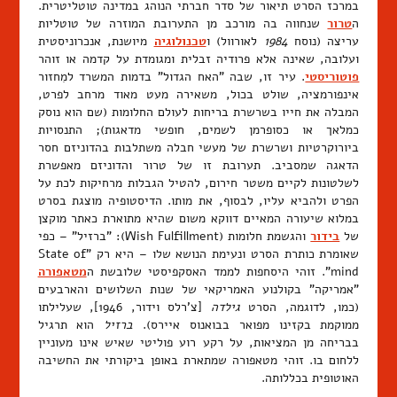
במרכז הסרט תיאור של סדר חברתי הנוהג במדינה טוטליטרית.
ה
טרור
שנחווה בה מורכב מן התערובת המוזרה של טוטליות
עריצה (נוסח
1984
לאורוול) ו
טכנולוגיה
מיושנת, אנכרוניסטית
ועלובה, שאינה אלא פרודיה זבלית ומגומדת על קדמה או זוהר
פוטוריסטי
. עיר זו, שבה "האח הגדול" בדמות המשרד למִחזור
אינפורמציה, שולט בכול, משאירה מעט מאוד מרחב לפרט,
המבלה את חייו בשרשרת בריחות לעולם החלומות (שם הוא נוסק
כמלאך או כסופרמן לשמים, חופשי מדאגות); התנסויות
ביורוקרטיות ושרשרת של מעשי חבלה משתלבות בהדוניזם חסר
הדאגה שמסביב. תערובת זו של טרור והדוניזם מאפשרת
לשלטונות לקיים משטר חירום, להטיל הגבלות מרחיקות לכת על
הפרט ולהביא עליו, לבסוף, את מותו. הדיסטופיה מוצגת בסרט
במלוא שיעורה המאיים דווקא משום שהיא מתוארת כאתר מוקצן
של
בידור
והגשמת חלומות (Wish Fulfillment): "ברזיל" – כפי
שאומרת כותרת הסרט ונעימת הנושא שלו – היא רק "State of
mind". זוהי היסחפות לממד האסקפיסטי שלובשת ה
מטאפורה
"אמריקה" בקולנוע האמריקאי של שנות השלושים והארבעים
(כמו, לדוגמה, הסרט
גילדה
[צ'רלס וידור, 1946], שעלילתו
ממוקמת בקזינו מפואר בבואנוס איירס).
ברזיל
הוא תרגיל
בבריחה מן המציאות, על רקע רוע פוליטי שאיש אינו מעוניין
ללחום בו. זוהי מטאפורה שמתארת באופן ביקורתי את החשיבה
האוטופית בכללותה.