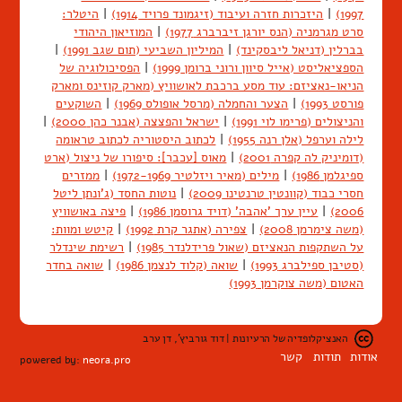
1997)
|
היזכרות חזרה ועיבוד (זיגמונד פרויד 1914)
|
היטלר:
סרט מגרמניה (הנס יורגן זיברברג 1977)
|
המוזיאון היהודי
בברלין (דניאל ליבסקינד)
|
המיליון השביעי (תום שגב 1991)
|
הספציאליסט (אייל סיוון ורוני ברומן 1999)
|
הפסיכולוגיה של
הניאו-נאציזם: עוד מסע ברכבת לאושוויץ (מארק קוזינס ומארק
פורסט 1993)
|
הצער והחמלה (מרסל אופולס 1969)
|
השוקעים
והניצולים (פרימו לוי 1991)
|
ישראל והפצצה (אבנר כהן 2000)
|
לילה וערפל (אלן רנה 1955)
|
לכתוב היסטוריה לכתוב טראומה
(דומיניק לה קפרה 2001)
|
מאוס [עכבר]: סיפורו של ניצול (ארט
ספיגלמן 1986)
|
מילים (מאיר ויזלטיר 1972-1969)
|
ממזרים
חסרי כבוד (קוונטין טרנטינו 2009)
|
נוטות החסד (ג'ונתן ליטל
2006)
|
עיין ערך 'אהבה' (דויד גרוסמן 1986)
|
פיצה באושוויץ
(משה צימרמן 2008)
|
צפירה (אתגר קרת 1992)
|
קיטש ומוות:
על השתקפות הנאציזם (שאול פרידלנדר 1985)
|
רשימת שינדלר
(סטיבן ספילברג 1993)
|
שואה (קלוד לנצמן 1986)
|
שואה בחדר
האטום (משה צוקרמן 1993)
האנציקלופדיה של הרעיונות | דוד גורביץ', דן ערב
אודות
תודות
קשר
powered by:
neora.pro