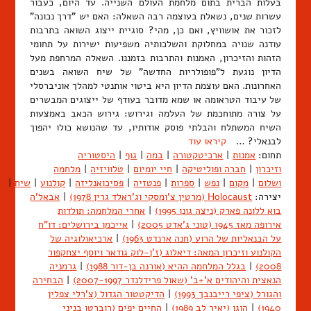
בעלות הברית בתום מלחמת העולם השנייה. עד היום, כעבור
עשרות שנים, נשאלת בעוצמה רבה השאלה: האם יש "דרך נכונה"
לזכור את אושוויץ, ואם כן, מהי? סוגיית ייצוג השואה בתרבות
עודנה שנויה במחלוקת והשלכותיה משפיעות ישירות על תחומי
הזהות והזיכרון, האמנות והתרבות בזמננו. השאלה המרחפת מעל
הדיון נוגעת ל"פופולריות החדשה" של שיח השואה בשנים
האחרונות. האם עוצמת הדיון היא ביטוי אותנטי למהלך אוניברסלי
של עיבוד הטראומה או שמא מדובר בעודף של ייצוגים המבשרים
על צורה מתוחכמת של העלמה וגירוש: גירוש הכאב באמצעות
השיח המשתלח והבלתי פוסק אודותיו, עד שהנושא כולו יהפוך
לבנאלי? …
קיראו עוד
תחום:
אמנות
|
ארכיטקטורה
|
במה
|
גוף
|
היסטוריה
וזיכרון
|
חברה ופוליטיקה
|
חיי יומיום
|
טלוויזיה
|
מלחמה
ושלום
|
מקום
|
נפש
|
ספרות
|
פנטזיה
|
פסיכואנליזה
|
קולנוע
|
שיח
|
ש
יצירה:
Holocaust (מרטין צ'ומסקי וג'ראלד גרין 1978)
|
אבאל'ה
בוא ללונה פארק (ניצה גונן 1995)
|
אחרי המלחמה: תולדות
אירופה מאז 1945 (טוני ג'אדט 2005)
|
אייכמן בירושלים: דו"ח
על הבנאליות של הרוע (חנה ארנדט 1963)
|
ארכיאולוגיה של
הקולנוע וזיכרון המאה: דיאלוג (ז'ן-לוק גודאר ויוסף יצחקפור
2008)
|
בגלל המלחמה ההיא (אורנה בן-דור 1988)
|
גרמניה
הנאצית והיהודים א'+ב' (שאול פרידלנדר 2007-1997)
|
הבחירה
והגורל (ציפי רייבנבך 1993)
|
הדיקטטור הגדול (צ'רלי צפלין
1940)
|
הוגו (יאיר לב 1989)
|
החיים יפים (רוברטו בניני