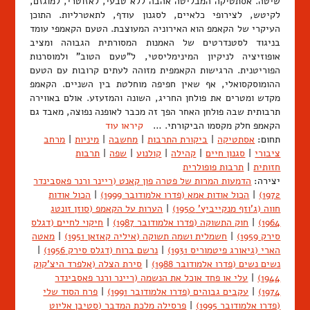
שיטה. אסתטיקה המבליטה אהבה ללא טבעי, לאזוטרי, למוגזם,
לקיטש, לצירופי כלאיים, לסגנון עודף, לתאטרליות. התוכן
העיקרי של הקאמפ הוא האירוניה המעוצבת. הטעם הקאמפי עומד
בניגוד לסטנדרטים של האמנות המסורתית הגבוהה ומציב
אופוזיציה לניקיון המינימליסטי, ל"טעם הטוב" ולמוסרנות
הפוריטנית. הרגישות הקאמפית מזוהה לעתים קרובות עם הטעם
ההומוסקסואלי, אף שאין חפיפה מוחלטת בין השניים. הקאמפ
מקדש ומטרים את פולחן החריג, השונה והמזעזע. אולם באווירה
תרבותית שבה פולחן האחר הפך זה מכבר לאופנה נפוצה, מאבד גם
הקאמפ חלק מקסמו הביקורתי. …
קיראו עוד
תחום:
אסתטיקה
|
ביקורת התרבות
|
מחשבה
|
מיניות
|
מרחב
ציבורי
|
סגנון חיים
|
קהילה
|
קולנוע
|
שפה
|
תרבות
חזותית
|
תרבות פופולרית
יצירה:
הדמעות המרות של פטרה פון קאנט (ריינר ורנר פאסבינדר
1972)
|
הכול אודות אמא (פדרו אלמודובר 1999)
|
הכול אודות
חווה (ג'וזף מנקייביץ' 1950)
|
הערות על הקאמפ (סוזן זונטג
1964)
|
חוק התשוקה (פדרו אלמודובר 1987)
|
חיקוי לחיים (דגלס
סירק 1959)
|
חשמלית ושמה תשוקה (איליה קאזאן 1951)
|
מאטה
הארי (גיאורג פיטמוריס 1931)
|
נרשם ברוח (דגלס סירק 1956)
|
נשים נשים (פדרו אלמודובר 1988)
|
סירת הצלה (אלפרד היצ'קוק
1944)
|
עלי או פחד אוכל את הנשמה (ריינר ורנר פאסבינדר
1974)
|
עקבים גבוהים (פדרו אלמודובר 1991)
|
פרח הסוד שלי
(פדרו אלמודובר 1995)
|
פרסילה מלכת המדבר (סטיבן אליוט