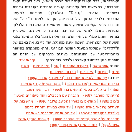
האמריקאי, בצל האובייקטים של חברת השפע, בצל דעיכת האני
והחברתי, במציאות של עלבונות קטנים הנחווים כעובדות זניחות
בשוליים. הכינוי "Dirty" (מלוכלך) מתייחס למעמד
החברתי-כלכלי הנמוך של הדמויות, אך גם לממד ה"זבל" של
חברת השפע הקפיטליסטית, שאחד ממאפייניה הוא כמות הלכלוך
הנערמת כתוצר לוואי של הצריכה. בניגוד לריאליזם, המעוניין
בתיאור עומק סמלי של חיי אדם, הריאליזם המלוכלך מתמקד בפני
השטח של המציאות. השפה אינה מסוגלת עוד לייצג את כאבם של
ה"לוזרים" שנפלטו ממעגל האושר הבורגני, והיא מתמקדת בתיאור
ביהביוריסטי של התנהגותם. נציגים מובהקים של הזרם הם
סופרים כגון ריימונד קארבר וצ'רלס בוקובסקי. …
קיראו עוד
תחום:
אסתטיקה
|
ביקורת התרבות
|
גוף
|
חיי יומיום
|
סגנון
חיים
|
ספרות
|
עירוניות
|
תרבות פופולרית
יצירה:
אף אחד לא אמר שום דבר (ריימונד קארבר 1994)
|
בדידות אמריקאית (אדוארד הופר)
|
בוקר בקייפ קוד (אדוארד
הופר)
|
ביג ליבובסקי (האחים כהן 1998)
|
דבר קטן וטוב
(ריימונד קארבר 1987)
|
הגברת עם הכלבלב ועוד סיפורים (אנטון
צ'כוב 1982)
|
מאדאם בובארי (גוסטב פלובר 1856)
|
מחשבות על
הצילום (רולאן בארת 1980)
|
עד שהאצבעות יתחילו לדמם
(צ'רלס בוקובסקי 2002)
|
על מה אנחנו מדברים כשאנחנו
מדברים על אהבה (ריימונד קארבר 1992)
|
קשתות העין (אניש
קפור 1998)
|
רוח רפאים (אניש קפור 1997)