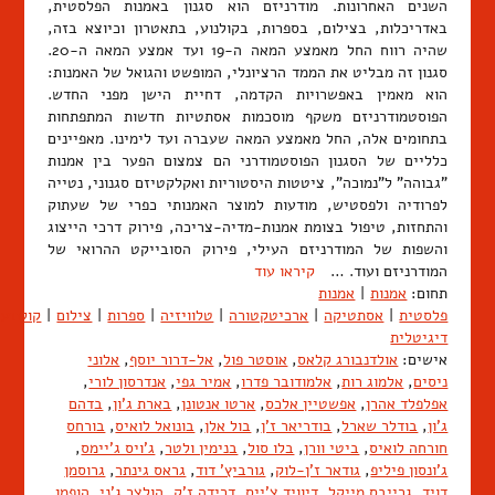
השנים האחרונות. מודרניזם הוא סגנון באמנות הפלסטית,
באדריכלות, בצילום, בספרות, בקולנוע, בתאטרון וכיוצא בזה,
שהיה רווח החל מאמצע המאה ה-19 ועד אמצע המאה ה-20.
סגנון זה מבליט את הממד הרציונלי, המופשט והגואל של האמנות:
הוא מאמין באפשרויות הקדמה, דחיית הישן מפני החדש.
הפוסטמודרניזם משקף מוסכמות אסתטיות חדשות המתפתחות
בתחומים אלה, החל מאמצע המאה שעברה ועד לימינו. מאפיינים
כלליים של הסגנון הפוסטמודרני הם צמצום הפער בין אמנות
"גבוהה" ל"נמוכה", ציטטות היסטוריות ואקלקטיזם סגנוני, נטייה
לפרודיה ולפסטיש, מודעות למוצר האמנותי כפרי של שעתוק
והתחזות, טיפול בצומת אמנות-מדיה-צריכה, פירוק דרכי הייצוג
והשפות של המודרניזם העילי, פירוק הסובייקט ההרואי של
המודרניזם ועוד. …
קיראו עוד
תחום:
אמנות
|
אמנות
פלסטית
|
אסתטיקה
|
ארכיטקטורה
|
טלוויזיה
|
ספרות
|
צילום
|
קולנוע
דיגיטלית
אישים:
אולדנבורג קלאס
,
אוסטר פול
,
אל-דרור יוסף
,
אלוני
ניסים
,
אלמוג רות
,
אלמודובר פדרו
,
אמיר גפי
,
אנדרסון לורי
,
אפלפלד אהרן
,
אפשטיין אלכס
,
ארטו אנטונן
,
בארת ג'ון
,
בדהם
ג'ון
,
בודלר שארל
,
בודריאר ז'ן
,
בול אלן
,
בונואל לואיס
,
בורחס
חורחה לואיס
,
ביטי וורן
,
בלו סול
,
בנימין ולטר
,
ג'ויס ג'יימס
,
ג'ונסון פיליפ
,
גודאר ז'ן-לוק
,
גורביץ' דוד
,
גראס גינתר
,
גרוסמן
דויד
,
גרייבס מייקל
,
דיוויד צ'ייס
,
דרידה ז'ק
,
הולצר ג'ני
,
הופמן