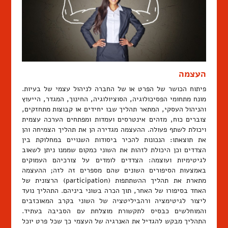
העצמה
פיתוח הכושר של הפרט או של החברה לניהול עצמי של בעיות.
מונח מתחומי הפסיכולוגיה, הסוציולוגיה, החינוך, המגדר, הייעוץ
והניהול העסקי, המתאר תהליך שבו יחידים או קבוצות מתחזקים,
צוברים כוח, מזהים אינטרסים ועמדות ומפתחים הערכה עצמית
ויכולת לשתף פעולה. ההעצמה מגדירה הן את תהליך הצמיחה והן
את תוצאתו: הנכונות להכיר ביסודות השנויים במחלוקת בין
הצדדים וכן היכולת לזהות את השוני כמקום שממנו ניתן לשאוב
לגיטימיות ועוצמה: הצדדים לומדים על צורכיהם העמוקים
באמצעות הסיפורים השונים שהם מספרים זה לזה; ההעצמה
מתארת את תהליך ההשתתפות (participation) הרצונית של
האחד בסיפורו של האחר, תוך הכרה בשוני ביניהם. התהליך נועד
ליצור לגיטימציה ורהביליטציה של השוני בקרב המאוכזבים
והמוחלשים כבסיס לתקשורת מוצלחת עם הסביבה בעתיד.
התהליך מבקש להגדיל את האנרגיה של העצמי כך שכל פרט יוכל