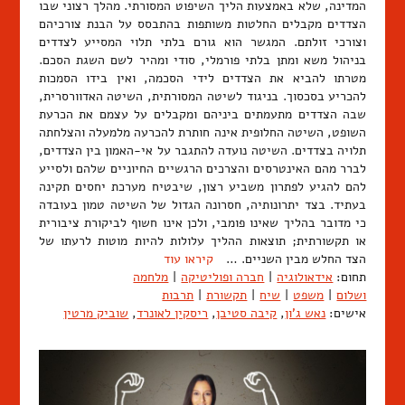
המדינה, שלא באמצעות הליך השיפוט המסורתי. מהלך רצוני שבו
הצדדים מקבלים החלטות משותפות בהתבסס על הבנת צורכיהם
וצורכי זולתם. המגשר הוא גורם בלתי תלוי המסייע לצדדים
בניהול משא ומתן בלתי פורמלי, סודי ומהיר לשם השגת הסכם.
מטרתו להביא את הצדדים לידי הסכמה, ואין בידו הסמכות
להכריע בסכסוך. בניגוד לשיטה המסורתית, השיטה האדוורסרית,
שבה הצדדים מתעמתים ביניהם ומקבלים על עצמם את הכרעת
השופט, השיטה החלופית אינה חותרת להכרעה מלמעלה והצלחתה
תלויה בצדדים. השיטה נועדה להתגבר על אי-האמון בין הצדדים,
לברר מהם האינטרסים והצרכים הרגשיים החיוניים שלהם ולסייע
להם להגיע לפתרון משביע רצון, שיבטיח מערכת יחסים תקינה
בעתיד. בצד יתרונותיה, חסרונה הגדול של השיטה טמון בעובדה
כי מדובר בהליך שאינו פומבי, ולכן אינו חשוף לביקורת ציבורית
או תקשורתית; תוצאות ההליך עלולות להיות מוטות לרעתו של
הצד החלש מבין השניים. …
קיראו עוד
תחום:
אידאולוגיה
|
חברה ופוליטיקה
|
מלחמה
ושלום
|
משפט
|
שיח
|
תקשורת
|
תרבות
אישים:
נאש ג'ון
,
קיבה סטיבן
,
ריסקין לאונרד
,
שוביק מרטין