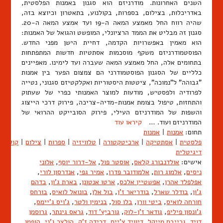
השנים האחרונות. מודרניזם הוא סגנון באמנות הפלסטית,
באדריכלות, בצילום, בספרות, בקולנוע, בתאטרון וכיוצא בזה,
שהיה רווח החל מאמצע המאה ה-19 ועד אמצע המאה ה-20.
סגנון זה מבליט את הממד הרציונלי, המופשט והגואל של האמנות:
הוא מאמין באפשרויות הקדמה, דחיית הישן מפני החדש.
הפוסטמודרניזם משקף מוסכמות אסתטיות חדשות המתפתחות
בתחומים אלה, החל מאמצע המאה שעברה ועד לימינו. מאפיינים
כלליים של הסגנון הפוסטמודרני הם צמצום הפער בין אמנות
"גבוהה" ל"נמוכה", ציטטות היסטוריות ואקלקטיזם סגנוני, נטייה
לפרודיה ולפסטיש, מודעות למוצר האמנותי כפרי של שעתוק
והתחזות, טיפול בצומת אמנות-מדיה-צריכה, פירוק דרכי הייצוג
והשפות של המודרניזם העילי, פירוק הסובייקט ההרואי של
המודרניזם ועוד. …
קיראו עוד
תחום:
אמנות
|
אמנות
פלסטית
|
אסתטיקה
|
ארכיטקטורה
|
טלוויזיה
|
ספרות
|
צילום
|
קולנוע
דיגיטלית
אישים:
אולדנבורג קלאס
,
אוסטר פול
,
אל-דרור יוסף
,
אלוני
ניסים
,
אלמוג רות
,
אלמודובר פדרו
,
אמיר גפי
,
אנדרסון לורי
,
אפלפלד אהרן
,
אפשטיין אלכס
,
ארטו אנטונן
,
בארת ג'ון
,
בדהם
ג'ון
,
בודלר שארל
,
בודריאר ז'ן
,
בול אלן
,
בונואל לואיס
,
בורחס
חורחה לואיס
,
ביטי וורן
,
בלו סול
,
בנימין ולטר
,
ג'ויס ג'יימס
,
ג'ונסון פיליפ
,
גודאר ז'ן-לוק
,
גורביץ' דוד
,
גראס גינתר
,
גרוסמן
דויד
,
גרייבס מייקל
,
דיוויד צ'ייס
,
דרידה ז'ק
,
הולצר ג'ני
,
הופמן