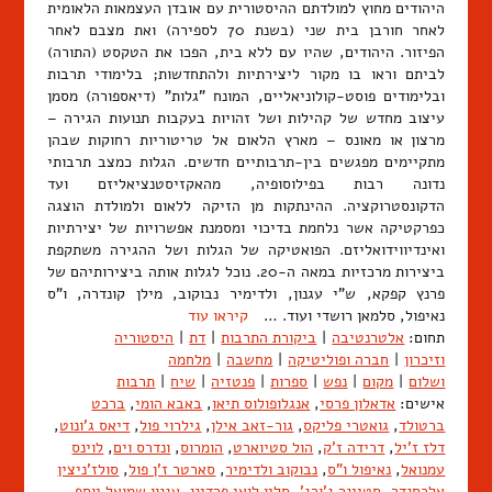
היהודים מחוץ למולדתם ההיסטורית עם אובדן העצמאות הלאומית
לאחר חורבן בית שני (בשנת 70 לספירה) ואת מצבם לאחר
הפיזור. היהודים, שהיו עם ללא בית, הפכו את הטקסט (התורה)
לביתם וראו בו מקור ליצירתיות ולהתחדשות; בלימודי תרבות
ובלימודים פוסט-קולוניאליים, המונח "גלות" (דיאספורה) מסמן
עיצוב מחדש של קהילות ושל זהויות בעקבות תנועות הגירה –
מרצון או מאונס – מארץ הלאום אל טריטוריות רחוקות שבהן
מתקיימים מפגשים בין-תרבותיים חדשים. הגלות כמצב תרבותי
נדונה רבות בפילוסופיה, מהאקזיסטנציאליזם ועד
הדקונסטרוקציה. ההינתקות מן הזיקה ללאום ולמולדת הוצגה
כפרקטיקה אשר נלחמת בדיכוי ומסמנת אפשרויות של יצירתיות
ואינדיווידואליזם. הפואטיקה של הגלות ושל ההגירה משתקפת
ביצירות מרכזיות במאה ה-20. נוכל לגלות אותה ביצירותיהם של
פרנץ קפקא, ש"י עגנון, ולדימיר נבוקוב, מילן קונדרה, ו"ס
נאיפול, סלמאן רושדי ועוד. …
קיראו עוד
תחום:
אלטרנטיבה
|
ביקורת התרבות
|
דת
|
היסטוריה
וזיכרון
|
חברה ופוליטיקה
|
מחשבה
|
מלחמה
ושלום
|
מקום
|
נפש
|
ספרות
|
פנטזיה
|
שיח
|
תרבות
אישים:
אדאלון פרסי
,
אנגלופולוס תיאו
,
באבא הומי
,
ברכט
ברטולד
,
גואטרי פליקס
,
גור-זאב אילן
,
גילרוי פול
,
דיאס ג'ונוט
,
דלז ז'יל
,
דרידה ז'ק
,
הול סטיוארט
,
הומרוס
,
ונדרס וים
,
לוינס
עמנואל
,
נאיפול ו"ס
,
נבוקוב ולדימיר
,
סארטר ז'ן פול
,
סולז'ניצין
אלכסנדר
,
סטיינר ג'ורג'
,
סלין לואי פרדינן
,
עגנון שמואל יוסף
,