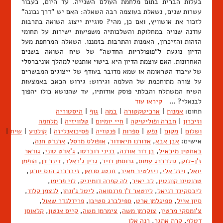
בעלות הברית בתום מלחמת העולם השנייה. עד היום, כעבור
עשרות שנים, נשאלת בעוצמה רבה השאלה: האם יש "דרך נכונה"
לזכור את אושוויץ, ואם כן, מהי? סוגיית ייצוג השואה בתרבות
עודנה שנויה במחלוקת והשלכותיה משפיעות ישירות על תחומי
הזהות והזיכרון, האמנות והתרבות בזמננו. השאלה המרחפת מעל
הדיון נוגעת ל"פופולריות החדשה" של שיח השואה בשנים
האחרונות. האם עוצמת הדיון היא ביטוי אותנטי למהלך אוניברסלי
של עיבוד הטראומה או שמא מדובר בעודף של ייצוגים המבשרים
על צורה מתוחכמת של העלמה וגירוש: גירוש הכאב באמצעות
השיח המשתלח והבלתי פוסק אודותיו, עד שהנושא כולו יהפוך
לבנאלי? …
קיראו עוד
תחום:
אמנות
|
ארכיטקטורה
|
במה
|
גוף
|
היסטוריה
וזיכרון
|
חברה ופוליטיקה
|
חיי יומיום
|
טלוויזיה
|
מלחמה
ושלום
|
מקום
|
נפש
|
ספרות
|
פנטזיה
|
פסיכואנליזה
|
קולנוע
|
שיח
|
ש
אישים:
אבן אבא
,
אדורנו תיאודור
,
אופולס מרסל
,
ארנדט חנה
,
באחטין מיכאיל
,
בן דור אורנה
,
בניני רוברטו
,
ג'אדט טוני
,
גודאר
ז'ן-לוק
,
גולדברג עמוס
,
גרוסמן דויד
,
גרין ג'ראלד
,
דינר דן
,
הופמן
יואל
,
ויזל אלי
,
ויזלטיר מאיר
,
זונטג סוזאן
,
זיברברג הנס יורגן
,
טרנטינו קוונטין
,
לב יאיר
,
לה קפרה דומיניק
,
לוי פרימו
,
ליבסקינד דניאל
,
ליוטאר ז'ן פרנסואה
,
ליטל ג'ונתן
,
לנצמן קלוד
,
סיון אייל
,
ספיגלמן ארט
,
ספילברג סטיבן
,
פרידלנדר שאול
,
צ'ומסקי מרטין
,
צוקרמן משה
,
צימרמן משה
,
קייס אנטון
,
קלאוסן
דטלף
,
קרת אתגר
,
רנה אלן