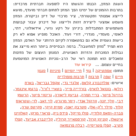
השגת המזון, הכנתו והגשתו היו לתופעה חברתית מרכזית:
בתרבות ההמונים של ימינו הפך המזון לתחום חברתי מועדף, מושא
לייצוג אמנותי ותקשורתי, ציר מרכזי של דיון וביקורת. המזון
משמש אמצעי ליצירת זהות ולייצוג של זיכרון עבור קבוצות
משתמשים המתבדלות ביניהן על רקע גזעי, אידאולוגי, דתי,
לאומי, מעמדי, מגדרי, דורי ועוד. האוכל מופיע אפוא לא רק
כישות גשמית אלא גם כמטאפורה לקיום הרוחני של האדם; המזון
הוא תמיד "מזון למחשבה". ברמה הבסיסית ביותר הוא מייצג את
גבולות המוכרות והזרות האנושית. המגוון העצום של מזונות
ומאכלים הוא תמונת ראי של הרב-גוניות האנושית המוטמעת
בחיים עצמם. …
קיראו עוד
תחום:
אסתטיקה
|
גוף
|
חיי יומיום
|
מיניות
|
סגנון
חיים
|
שפה
|
תרבות
|
תרבות פופולרית
אישים:
אולדנבורג קלאס
,
אלגזי גדי
,
אקסל גבריאל
,
בארת
רולאן
,
בונואל לואיס
,
בורדייה פייר
,
בטאיי ז'ורז'
,
ברגמן אינגמר
,
ברויגל פיטר
,
בריי תמרה
,
גביעון ליאורה
,
גרינווי פיטר
,
הרשמן
דבי
,
וולך יונה
,
וורהול אנדי
,
ויסר מרגרט
,
לוי זאב
,
לוי-שטראוס
קלוד
,
מילר ז'ק-אלן
,
סטרבק יאנה
,
סמית קיקי
,
סקיטס שרה
,
פברה-וסאס קלודין
,
פולן מייקל
,
פידס ניק
,
פרארי מרקו
,
קאלווינו
איטאלו
,
קוניהן קרול
,
קורסמאייר קרולין
,
קליינברג אביעד
,
קפלן
סטיב
,
קפלן פטריסיה
,
רבלה פרנסואה