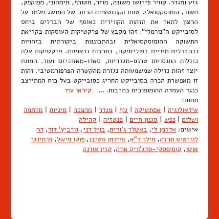
גזע ומגדר. קוויר פירושו משונה, מוזר, מטורף, תימהוני, מפוקפק,
חשוד, הומוסקסואלי. טווח הקונוטציות הרחב של המושג מלמד על
הרצון לתאר את הזהות הקווירית כאוסף של הבדלים ביחס
לסובייקט ה"נורמלי". זהו מקבץ של פרקטיקות העוסקות בקריאת
התשוקה ההומוסקסואלית ובהתבוננות ביקורתית בזהויות
ובהבדלים מיניים בפוליטיקה, בתרבות ובאמנות. פרקטיקות אלה
כוללות התנסויות טרנס-מגדריות, סאדו-מאזוכיזם ועוד. המונח
יוצר זהות נזילה שמשמעותה נגזרת מהקשרה הפרפורמטיבי. זהות
זו מאפשרת הכרה בסובייקט החריג כסובייקט בעל כוח המתייצב
כנגד העמדה ההומופובית בתרבות. …
קיראו עוד
תחום:
אידאולוגיה
|
אסתטיקה
|
גוף
|
מגדר
|
מהפכה
|
מיניות
|
מלחמה
ושלום
|
נפש
|
סגנון חיים
|
פנטזיה
|
קהילה
אישים:
אדלמן לי
,
באטלר ג'ודית
,
בויל דני
,
גורביץ' דוד
,
דה
לוריטיס תרזה
,
מילר ד"א
,
סיידמן סטיבן
,
פוקו מישל
,
פרמינגר
אוטו
,
קוסופסקי-סדג'וויק אווה
,
קזין אורנה