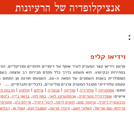
:
וידיאו קליפ
סרטון וידיאו קצר המעניק לשיר אוסף של דימויים חזותיים ומוזיקליים. הוו
במהירות ובקיטוע. הוא משמש בדרך כלל מקדם מכירות רב עוצמה. כשפה
הפופולרית בשנות השמונים של המאה ה-20. השפע
טקסט טלוויזיוני מקובל המשרת צרכים פוליטיים, כלכליים וחברתיים. …
ק
תחום:
אסתטיקה
|
טלוויזיה
|
מוזיקה
|
פנטזיה
|
צילום
|
קולנוע
|
תרבות חז
אישים:
אופדרהייד פטריסיה
,
ארמסטרונג לואי
,
בסון לוק
,
בראון ג'יין
,
ג'קסון
הרנשטיין דיוויד
,
טיקוור טום
,
לואיס ליסה
,
לינץ' דיוויד
,
סיילס ג'ון
,
סקורסיז
פרידמן-פפו אריאל
,
קאלווי קאב
,
קינדר מרשה
,
קמפבל קנת
,
קפלן אן
,
רבלואו