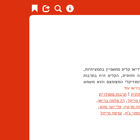
ידיאו קליפ מתאפיין בתמציתיות,
 חזותית, הקליפ זרח בתרבות
תו חורגת מן התחום המוזיקלי המצומצם והוא משמש
יראו עוד
ותית
|
תרבות פופולרית
 מייקל
,
דה פלמה בריאן
,
ה מרטין
,
פליישר מקס
,
סקי ג'ון
,
שדסון מייקל