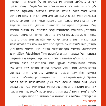
יצירה מילולית, חזותית או צלילית או כל טקסט אחר שנועדו
לעורר גירוי מיני באמצעות תיאור ישיר של פעילות איברי המין.
נושא לאין-ספור דיונים הנוגעים בגבולות התשוקה המינית
ובגבולות חופש הביטוי. הפורנוגרפיה מעלה לדיון דילמות מרכזיות
של התרבות כגון מלוכלך ונקי, מגונה ובזוי, ראוי ומהוגן. סוגיות
אלה מופיעות בהקשרים תרבותיים שונים, תובעות הכרעות
מוסריות, משמשות כסיסמאות קרב מזדמנות. כל תרבות מסמנת
בצורה שונה את גבולות הלגיטימיות של התיאור והחשיפה הגופנית
ובכך מגדירה את ערכיה. אף כי ימי הפורנוגרפיה עתיקים כימי
האדם, ראוי להבליט את הזיקה המיוחדת שנוצרה בין הפורנוגרפיה
למודרניות. הדימוי הקפיטליסטי הרווח הוא הדימוי האנונימי,
המנוכר, של המכונה: האדם כ"מכונת מין" (Sex Machine). אדם
זה חורג מן הכלא המשפחתי הבורגני ומבקש למקסם את תשוקתו.
העידן הפוסטמודרני משקף יחס אמביוולנטי כלפי החוויה
הפורנוגרפית. מצד אחד, תעשיית הפורנו חודרת לכל פינה של
החיים: טלוויזיה, קולנוע, פרסומת, מועדונים ועוד. בצורתה
המוקצנת, היא משקפת את החיבור המאיים בין קפיטליזם, ארגוני
פשע, זנות וסחר בנשים. מצד שני, הפורנוגרפיה יכולה לחבור
לכיוונים מתקדמים ולשרת את החופש האינדיווידואלי ואת הזכות
להיות "מישהו אחר". בצורתה זו, היא יכולה להניע מרד אידאולוגי
של קבוצות שוליים נגד כוחנותו של הממסד החברתי הקפוא. …
קיראו עוד
תחום:
אינטרנט
|
ביקורת התרבות
|
במה
|
גוף
|
מיניות
|
סגנון