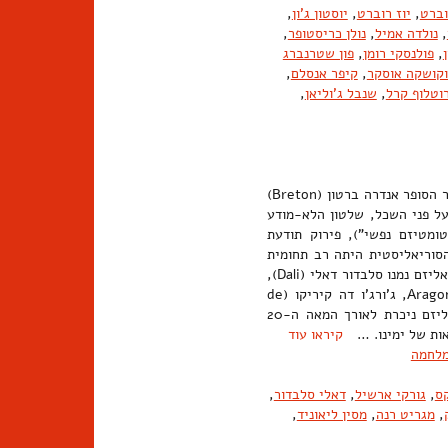
וברט
,
יוז רוברט
,
יוסטון ג'ון
,
,
נולדה אמיל
,
נולן כריסטופר
,
,
פולנסקי רומן
,
פון שטרנברג
קושקה אוסקר
,
קיפר אנסלם
,
טלוף קרל
,
שנבל ג'וליאן
,
זרם אמנותי שפעל בצרפת במחצית הראשונה של המאה ה-20. ב-1924 חיבר הסופר אנדרה ברטון (Breton)
 על פני השכל, שלטון הלא-מודע
ומטיזם נפשי"), פירוק תודעת
סוריאליסטית היתה רב תחומית
ומצאה ביטוי בספרות, בקולנוע, בתאטרון, בצילום ובאופנה. עם אמני הסוריאליזם נמנו סלבדור דאלי (Dali),
שהפך את הסוריאליזם לתופעה פופולרית, אנדרה ברטון, לואי אראגון ((Aragon, ג'ורג'ו דה קיריקו (de
Chirico), רנה מגריט (Magritte) ופול דלוו (Delvaux). השפעת הסוריאליזם ניכרת לאורך המאה ה-20
דאות של ימינו. …
קיראו עוד
לחמה
קס
,
גורקי ארשיל
,
דאלי סלבדור
,
,
מגריט רנה
,
מסין ליאוניד
,