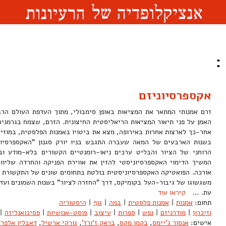
:
אקספרסיוניזם
זרם אמנותי המתאר את המציאות באופן סימבולי, מתוך העדפת העולם הרג
אחר-כך לארצות אחרות באירופה, מצא את ביטויו באמנות הפלסטית, במוזיק
בשנות הארבעים של המאה שעברה התגבש בניו יורק סגנון "האקספרסיו
הרוחני של הציור והבליט ערכים ניאו-רומנטיים הקשורים בלא-מודע ו
אורכה. הפואטיקה האקספרסיוניסטית בולטת בתחומים שונים של התקשורת וה
משגשוגו של גיבור-העל בקומיקס, דרך "החזרה לציור" בשנות השמונים ועד 
עת. …
קיראו עוד
תחום:
אמנות
|
אמנות פלסטית
|
במה
|
גוף
|
היסטוריה
וזיכרון
|
מודרניזם
|
נפש
|
ספרות
|
עיצוב
|
פוסט-אנושיות
|
פסיכואנליזה
|
אישים:
אנסור ג'יימס
,
בקמן מקס
,
בראק ז'ורז'
,
גורקי ארשיל
,
דאבלין אלפרד