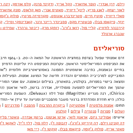
וילם
,
דרן אנדרי
,
הופר אדוארד
,
הקל אריך
,
ודקינד פרנק
,
וולס אורסון
,
וינה ר
לאור יצחק
,
לאנג פריץ
,
לינץ' דיוויד
,
מאטיס אנרי
,
מאן קלאוס
,
מונק אדוארד
סאלי דיוויד
,
סוטין חיים
,
סטרינדברג אוגוסט
,
סקורסיזה מרטין
,
פולוק ג'קסון
יוזף
,
פיקאסו פבלו
,
פכשטיין מקס
,
פסבינדר ריינר ורנר
,
קאנדינסקי וסילי
,
קו
קירכנהר לודוויג
,
קליי פול
,
רואו ג'ורג'
,
רותקו מרק
,
ריכטר גרהרד
,
שמידט-רו
שנברג ארנולד
סוריאליזם
את המניפסט הסוריאליסטי הראשון. עקרונות המניפסט היו עליונות הדמיון
בחיים ובאמנות, כתיבה אוטומטית הספוגה באסוציאטיביות חלומית ("אוט
הסובייקט למרכיביה הסותרים והגדרה חדשה של המושג אמנות. הפעילות ה
כולה; היא חוזרת ומהדהדת ברגעי משבר מהפכניים ומגיעה עד עידן אי-הוו
תחום:
אמנות פלסטית
|
אסתטיקה
|
ביקורת התרבות
|
מהפכה
|
מודרניזם
|
מ
ושלום
|
ספרות
|
פנטזיה
|
צילום
|
קולנוע
אישים:
אפולינר גיום
,
אראגון לואי
,
ארטו אנטונן
,
ברטון אנדרה
,
גואטרי פלי
דה קונינג וילם
,
דה קיריקו ג'ורג'ו
,
דובופה ז'ן
,
דלוו פול
,
דלז ז'יל
,
לאקאן ז'ק
סאטי אריק
,
פולוק ג'קסון
,
פיקאסו פבלו
,
קוקטו ז'ן
,
ריי מאן