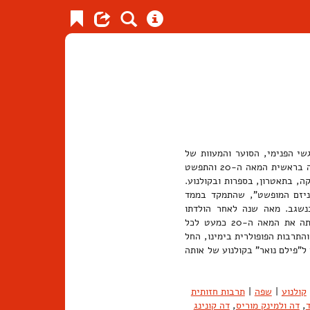
שי הפנימי, הסוער והמעוות של
האמן על פני תיאור המציאות הריאליסטית החיצונית. הזרם, שצמח בגרמניה בראשית המאה ה-20 והתפשט
ה, בתאטרון, בספרות ובקולנוע.
ניזם המופשט", שהתמקד בממד
בנשגב. מאה שנה לאחר הולדתו
המשיך הדימוי האקספרסיוניסטי להזין את אווירת הפניקה והחרדה שליוותה את המאה ה-20 כמעט לכל
תרבות הפופולרית בימינו, החל
ל"פילם נואר" בקולנוע של אותה
קולנוע
|
שפה
|
תרבות חזותית
,
דה ולמינק מוריס
,
דה קונינג