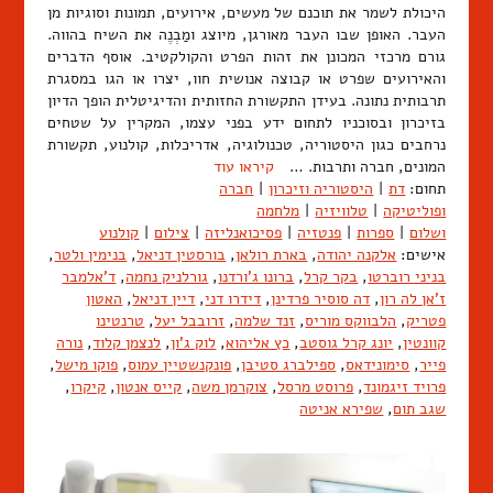
היכולת לשמר את תוכנם של מעשים, אירועים, תמונות וסוגיות מן
העבר. האופן שבו העבר מאורגן, מיוצג ומַבְנֶה את השיח בהווה.
גורם מרכזי המכונן את זהות הפרט והקולקטיב. אוסף הדברים
והאירועים שפרט או קבוצה אנושית חוו, יצרו או הגו במסגרת
תרבותית נתונה. בעידן התקשורת החזותית והדיגיטלית הופך הדיון
בזיכרון ובסוכניו לתחום ידע בפני עצמו, המקרין על שטחים
נרחבים כגון היסטוריה, טכנולוגיה, אדריכלות, קולנוע, תקשורת
המונים, חברה ותרבות. …
קיראו עוד
תחום:
דת
|
היסטוריה וזיכרון
|
חברה
ופוליטיקה
|
טלוויזיה
|
מלחמה
ושלום
|
ספרות
|
פנטזיה
|
פסיכואנליזה
|
צילום
|
קולנוע
אישים:
אלקנה יהודה
,
בארת רולאן
,
בורסטין דניאל
,
בנימין ולטר
,
בניני רוברטו
,
בקר קרל
,
ברונו ג'ורדנו
,
גורלניק נחמה
,
ד'אלמבר
ז'אן לה רון
,
דה סוסיר פרדינן
,
דידרו דני
,
דיין דניאל
,
האטון
פטריק
,
הלבווקס מוריס
,
זנד שלמה
,
זרובבל יעל
,
טרנטינו
קוונטין
,
יונג קרל גוסטב
,
כץ אליהוא
,
לוק ג'ון
,
לנצמן קלוד
,
נורה
פייר
,
סימונידאס
,
ספילברג סטיבן
,
פונקנשטיין עמוס
,
פוקו מישל
,
פרויד זיגמונד
,
פרוסט מרסל
,
צוקרמן משה
,
קייס אנטון
,
קיקרו
,
שגב תום
,
שפירא אניטה