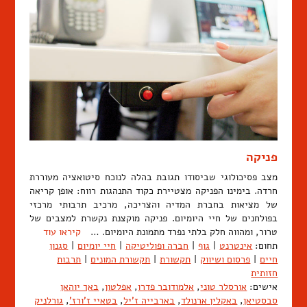
פניקה
מצב פסיכולוגי שביסודו תגובת בהלה לנוכח סיטואציה מעוררת
חרדה. בימינו הפניקה מצטיירת כקוד התנהגות רווח: אופן קריאה
של מציאות בחברת המדיה והצריכה, מרכיב תרבותי מרכזי
בפולחנים של חיי היומיום. פניקה מוקצנת נקשרת למצבים של
טרור, ומהווה חלק בלתי נפרד מתמונת היומיום. …
קיראו עוד
תחום:
אינטרנט
|
גוף
|
חברה ופוליטיקה
|
חיי יומיום
|
סגנון
חיים
|
פרסום ושיווק
|
תקשורת
|
תקשורת המונים
|
תרבות
חזותית
אישים:
אורסלר טוני
,
אלמודובר פדרו
,
אפלטון
,
באך יוהאן
סבסטיאן
,
באקלין ארנולד
,
בארבייה ז'יל
,
בטאיי ז'ורז'
,
גורלניק