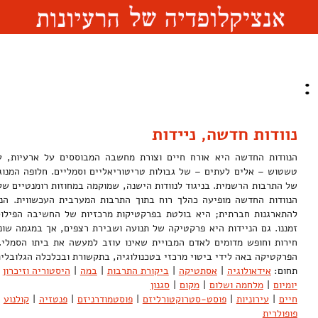
:
נוודות חדשה, ניידות
הנוודות החדשה היא אורח חיים וצורת מחשבה המבוססים על ארעיות, ע
טשטוש – אלים לעתים – של גבולות טריטוריאליים וסמליים. חלופה המנוג
של התרבות הרשמית. בניגוד לנוודות הישנה, שמוקמה במחוזות רומנטיים של 
הנוודות החדשה מופיעה כהלך רוח בתוך התרבות המערבית העכשווית. הנ
להתארגנות חברתית; היא בולטת בפרקטיקות מרכזיות של החשיבה הפילוסו
זמננו. גם הניידות היא פרקטיקה של תנועה ושבירת רצפים, אך במגמה שונ
חירות וחופש מדומים לאדם המבויית שאינו עוזב למעשה את ביתו הסמלי. ז
הפרקטיקה באה לידי ביטוי מרכזי בטכנולוגיה, בתקשורת ובכלכלה הגלוב
תחום:
אידאולוגיה
|
אסתטיקה
|
ביקורת התרבות
|
במה
|
היסטוריה וזיכרון
יומיום
|
מלחמה ושלום
|
מקום
|
סגנון
חיים
|
עירוניות
|
פוסט-סטרוקטורליזם
|
פוסטמודרניזם
|
פנטזיה
|
קולנוע
פופולרית