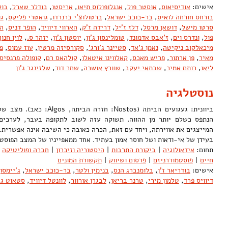
אישים:
אודיסיאוס
,
אוסטר פול
,
אנגלופולוס תיאו
,
אריסטו
,
בודלר שארל
,
בול
בורחס חורחה לואיס
,
בר-כוכב ישראל
,
ברטולוצ'י ברנרדו
,
גואטרי פליקס
,
גו
סרטו מישל
,
דושאן מרסל
,
דלז ז'יל
,
דרידה ז'ק
,
הארווי דיוויד
,
הופר דניס
,
ה
פול
,
ונדרס וים
,
ז'אבס אדמונד
,
טומלינסון ג'ון
,
יוסטון ג'ון
,
יזהר ס.
,
לוין חנוך
מיכאלקוב ניקיטה
,
נאמן ג'אד
,
סטיינר ג'ורג'
,
סקורסיזה מרטין
,
עוז עמוס
,
פ
מאיר
,
פן ארתור
,
פריש מאכס
,
קאלווינו איטאלו
,
קולהאס רם
,
קופולה פרנסיס 
ליאו
,
רותם אמיר
,
שבתאי יעקב
,
שוורץ אושרה
,
שחר דוד
,
שלזינגר ג'ון
נוסטלגיה
ביוונית: געגועים הביתה (Nostos:
הנתפס כשלם יותר מן ההווה. תשוקה עזה לשוב לתקופה בעבר, לערכים 
המייצגים את אווירתה, ויחד עם זאת, הכרה כאובה כי השיבה אינה אפשרית
בעידן של אי-ודאות ושל חוסר אמון בעתיד. אחד ממאפייניו של המצב הפו
תחום:
אידאולוגיה
|
ביקורת התרבות
|
היסטוריה וזיכרון
|
חברה ופוליטיקה
חיים
|
פוסטמודרניזם
|
פרסום ושיווק
|
תקשורת המונים
אישים:
בודריאר ז'ן
,
בלומנברג הנס
,
בנימין ולטר
,
בר-כוכב ישראל
,
ג'יימסו
דיוויס פרד
,
טלמון מירי
,
טרנר בריאן
,
לבגרן אורוור
,
לוונטל דיוויד
,
סטאוט ג'ו