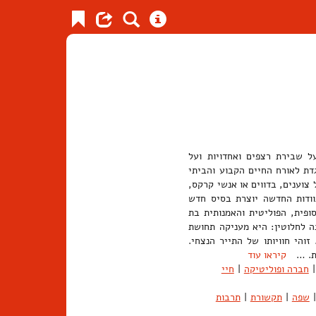
ל שבירת רצפים ואחדויות ועל
דת לאורח החיים הקבוע והביתי
צוענים, בדווים או אנשי קרקס,
וודות החדשה יוצרת בסיס חדש
פית, הפוליטית והאמנותית בת
ה לחלוטין: היא מעניקה תחושת
והי חוויותו של התייר הנצחי.
לית. …
קיראו עוד
|
חברה ופוליטיקה
|
חיי
|
שפה
|
תקשורת
|
תרבות