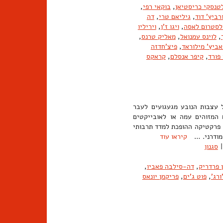
טנסקי כריסטיאן
,
בוקאי רפי
,
רביץ' דוד
,
גיליאם טרי
,
דה
לסטרום לאסה
,
ויגו ז'ן
,
ויריליו
,
לוינס עמנואל
,
מאליק טרנס
,
אביץ' מילוראד
,
פיצ'חדזה
פורד
,
קיפר אנסלם
,
קראקס
 חזרה הביתה, Algos: כאב). מצב של עצבות הנובע מגעגועים לעבר
המזוהים עמה או לאובייקטים
. פרקטיקה ההופכת למדד תרבותי
סטמודרני. …
קיראו עוד
|
סגנון
ן פרדריק
,
דה-סילבה פאביו
,
רג'
,
פוט ג'ים
,
פריקמן יונאס