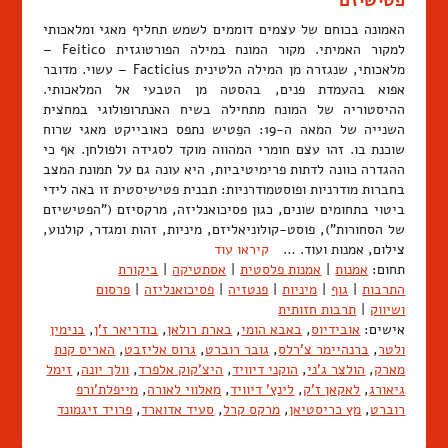
פטישיזם
האמונה בכוחם של עצמים דוממים לשמש תחליף מאגי ומלאכותי
למקור האמיתי. מקור המונח במילה הפורטוגזית Feitico –
מלאכותי, שנגזרה מן המילה הלטינית Facticius – עשוי. מדובר
אפוא בהעמדת פנים, בהסטה מן הטבעי אל המלאכותי.
ההיסטוריה של המונח מתחילה בשיח האנתרופולוגי במחצית
השנייה של המאה ה-19: הפֵטיש נתפס כאובייקט מאגי שרוח
שוכנת בו. זהו עצם חומרי המהווה מוקד לסגידה ולפולחן. אף כי
ההגדרה כוונה לדתות פרימיטיביות, היא עונה גם על תמונת המצב
בחברות מודרניות ופוסטמודרניות: תבנית פטישיסטית זו באה לידי
ביטוי בתחומים שונים, כגון פסיכואנליזה, מרקסיזם ("הפטישיזם
של הסחורות"), פוסט-קולוניאליזם, מיניות, זהות ומגדר, קולנוע,
צילום, אמנות ועוד. …
קיראו עוד
תחום:
אמנות
|
אמנות פלסטית
|
אסתטיקה
|
ביקורת
התרבות
|
גוף
|
מיניות
|
פנטזיה
|
פסיכואנליזה
|
פרסום
ושיווק
|
תרבות חזותית
אישים:
אובידיוס
,
באבא הומי
,
בארת רולאן
,
בודריאר ז'ן
,
בנימין
ולטר
,
ברנהיימר צ'רלס
,
גובר רוברט
,
גרוס אליזבט
,
האריס קנת
מארק
,
הולצר ג'ני
,
הוקני דיוויד
,
היצ'קוק אלפרד
,
וולך יונה
,
זימל
גיאורג
,
לאקאן ז'ק
,
לינץ' דיוויד
,
מאלווי לאורה
,
מייפלת'ורפ
רוברט
,
מץ כריסטיאן
,
מרקס קרל
,
סעיד אדוארד
,
פרויד זיגמונד