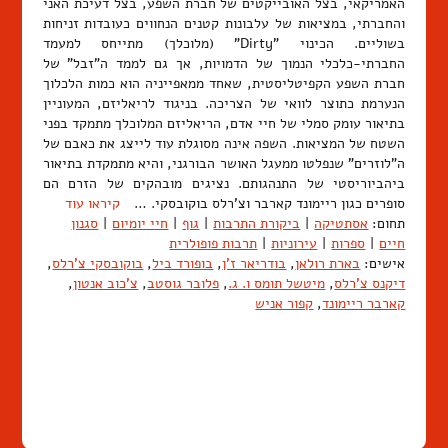
האמריקאי, בצל האובייקטים של חברת השפע, בצל דעיכת האני
והחברתי, במציאות של עלבונות קטנים הנחווים כעובדות זניחות
בשוליים. הכינוי "Dirty" (מלוכלך) מתייחס למעמד
החברתי-כלכלי הנמוך של הדמויות, אך גם לממד ה"זבל" של
חברת השפע הקפיטליסטית, שאחד ממאפייניה הוא כמות הלכלוך
הנערמת כתוצר לוואי של הצריכה. בניגוד לריאליזם, המעוניין
בתיאור עומק סמלי של חיי אדם, הריאליזם המלוכלך מתמקד בפני
השטח של המציאות. השפה אינה מסוגלת עוד לייצג את כאבם של
ה"לוזרים" שנפלטו ממעגל האושר הבורגני, והיא מתמקדת בתיאור
ביהביוריסטי של התנהגותם. נציגים מובהקים של הזרם הם
סופרים כגון ריימונד קארבר וצ'רלס בוקובסקי. …
קיראו עוד
תחום:
אסתטיקה
|
ביקורת התרבות
|
גוף
|
חיי יומיום
|
סגנון
חיים
|
ספרות
|
עירוניות
|
תרבות פופולרית
אישים:
בארת רולאן
,
בודריאר ז'ן
,
בופורד ביל
,
בוקובסקי צ'רלס
,
דיקנס צ'רלס
,
מיטשל תומס ו. ג.
,
פלובר גוסטב
,
צ'כוב אנטון
,
קארבר ריימונד
,
קפור אניש