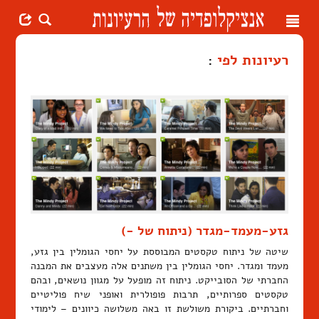
Toggle
navigation
רעיונות לפי
:
גזע-מעמד-מגדר (ניתוח של -)
שיטה של ניתוח טקסטים המבוססת על יחסי הגומלין בין גזע,
מעמד ומגדר. יחסי הגומלין בין משתנים אלה מעצבים את המבנה
החברתי של הסובייקט. ניתוח זה מופעל על מגוון נושאים, ובהם
טקסטים ספרותיים, תרבות פופולרית ואופני שיח פוליטיים
וחברתיים. ביקורת משולשת זו באה משלושה כיוונים – לימודי