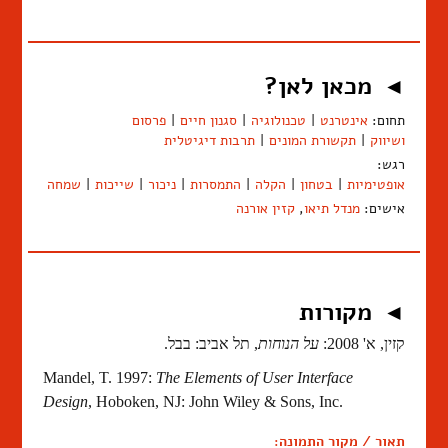
מכאן לאן?
◄
תחום:
אינטרנט
|
טכנולוגיה
|
סגנון חיים
|
פרסום
ושיווק
|
תקשורת המונים
|
תרבות דיגיטלית
רגש:
אופטימיות
|
בטחון
|
הקלה
|
התמסרות
|
ניכור
|
שייכות
|
שמחה
אישים:
מנדל תיאו
,
קזין אורנה
מקורות
◄
קזין, א' 2008:
על הנוחות
, תל אביב: בבל.
Mandel, T. 1997:
The Elements of User Interface
Design
, Hoboken, NJ: John Wiley & Sons, Inc.
תאור / מקור התמונה: