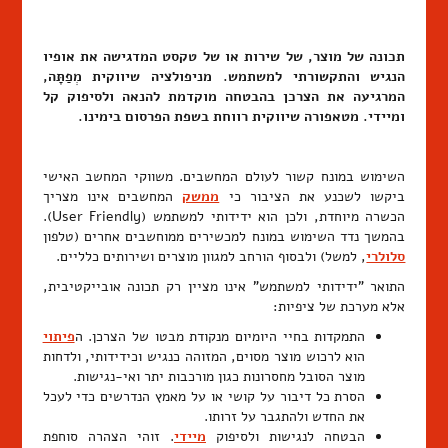
תכונה של מוצר, של שירות או של טקסט המדגישה את אופיו
הנגיש והתקשורתי למשתמש. מניפולציה שיווקית מְפַתָּה,
המרגיעה את הצרכן בהבטחה מוקדמת להנאה ולסיפוק קל
ומיידי. מטאפורה שיווקית רווחת בשפת הפרסום בימינו.
השימוש במונח קשור לעולם המחשבים. משווקי המחשב האישי
ביקשו לשכנע את הציבור כי
ממשק
המחשבים אינו מצריך
הכשרה מיוחדת, ולכן הוא ידידותי למשתמש (User Friendly).
בהמשך נדד השימוש במונח למכשירים ממוחשבים אחרים (טלפון
סלולרי
, למשל) ולבסוף הורחב למגוון מוצרים ושירותים כלליים.
התואר "ידידותי למשתמש" אינו מציין רק תכונה אובייקטיבית,
אלא מערכת של ציפיות:
התמקדות בחיי היומיום מנקודת מבטו של הצרכן. ה
פיתוי
הוא לרכוש מוצר מסוים, המזוהה כנגיש וכידידותי, ולדחות
מוצר הסובל מחסרונות כגון מורכבות יתר ואי-נגישות.
הסרת כל דיבור על קושי או על מאמץ הנדרשים כדי לעכל
את החדש ולהתגבר על זרותו.
הבטחה לנגישות ולסיפוק
מיידי
. זוהי הצהרה סוחפת