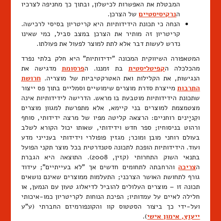
המבטלת את האפשרות לכישלון, ובתוך כך מחניפה לצרכיו
ה
נרקיסיסטיים
של הצרכן.
הנחה כי תכונת הידידותיות היא קריטריון בסיסי לרכישה.
קריטריון זה מותיר את הצרכן במצב סביל, כמי שאינו
נדרש לעשות דבר אלא לתת למוצר לפעול את פעולתו.
המטאפורה השיווקית המכונה "ידידותיות" היא חלק בלתי נפרד
מהכלכלה ה
קפיטליסטית
בת זמננו. ה
פרסומת
מדגישה את
הנגישות, את הקלילות ואת האטרקטיביות של מוצריה.
חרושת
התרבות
מייצרת סדרת מוצרים שימושיים וסמליים בתוך פס ייצור
שתכונת הידידותיות מוטבעת בו מראש. הדרישה לידידותיות אינה
מצטמצמת למוצרים בני קיימא, אלא מתפרשת למגוון מוצרים
וקִניָינים רוחניים: הרצאה קליטה מפיו של מרצה ידידותי, סוחף
ורהוט בניסוחיו; ספר חדש וידידותי, שאותו יכול הקורא לשלב
בעולם רוחני מובן ומוכר; מגזין פופולרי וידידותי בענייני מדע
ועוד. הידידותיות הופכת לתכונה סטנדרטית בכל מוצר תקני הפועל
בתנאי השוק התחרותי (קזין, 2008). התוצאה היא הגברת
ה
צריכה
והרחבתה לתחומים חדשים אך "לא בעייתיים"; עידוד
גורף לתחושת האושר הצרכני; התעלמות ממוצרים שאינם נושאים
תכונה זו – מוצרים העלולים להוביל לדיאלוג טעון עם הנמען, או
חלילה לאיים על עמדותיו; הפיכת הנוחות לקריטריון כמו-איכותי
ועל-ידי כך ביצור הסטטוס קוו והקונפורמיזם החברתי (ע"ע
ייעוץ, אימון אישי
).