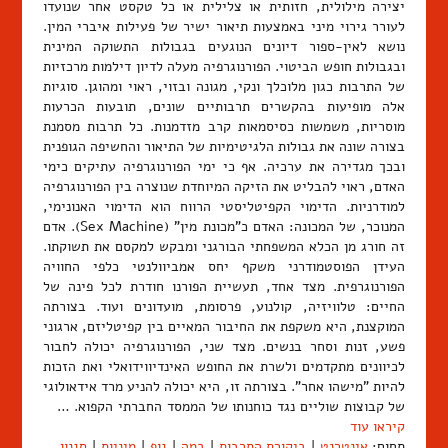
יצירה מילולית, חזותית או צלילית או כל טקסט אחר שנועדו
לעורר גירוי מיני באמצעות תיאור ישיר של פעילות איברי המין.
נושא לאין-ספור דיונים הנוגעים בגבולות התשוקה המינית
ובגבולות חופש הביטוי. הפורנוגרפיה מעלה לדיון דילמות מרכזיות
של התרבות כגון מלוכלך ונקי, מגונה ובזוי, ראוי ומהוגן. סוגיות
אלה מופיעות בהקשרים תרבותיים שונים, תובעות הכרעות
מוסריות, משמשות כסיסמאות קרב מזדמנות. כל תרבות מסמנת
בצורה שונה את גבולות הלגיטימיות של התיאור והחשיפה הגופנית
ובכך מגדירה את ערכיה. אף כי ימי הפורנוגרפיה עתיקים כימי
האדם, ראוי להבליט את הזיקה המיוחדת שנוצרה בין הפורנוגרפיה
למודרניות. הדימוי הקפיטליסטי הרווח הוא הדימוי האנונימי,
המנוכר, של המכונה: האדם כ"מכונת מין" (Sex Machine). אדם
זה חורג מן הכלא המשפחתי הבורגני ומבקש למקסם את תשוקתו.
העידן הפוסטמודרני משקף יחס אמביוולנטי כלפי החוויה
הפורנוגרפית. מצד אחד, תעשיית הפורנו חודרת לכל פינה של
החיים: טלוויזיה, קולנוע, פרסומת, מועדונים ועוד. בצורתה
המוקצנת, היא משקפת את החיבור המאיים בין קפיטליזם, ארגוני
פשע, זנות וסחר בנשים. מצד שני, הפורנוגרפיה יכולה לחבור
לכיוונים מתקדמים ולשרת את החופש האינדיווידואלי ואת הזכות
להיות "מישהו אחר". בצורתה זו, היא יכולה להניע מרד אידאולוגי
של קבוצות שוליים נגד כוחנותו של הממסד החברתי הקפוא. …
קיראו עוד
תחום:
אינטרנט
|
ביקורת התרבות
|
במה
|
גוף
|
מיניות
|
סגנון