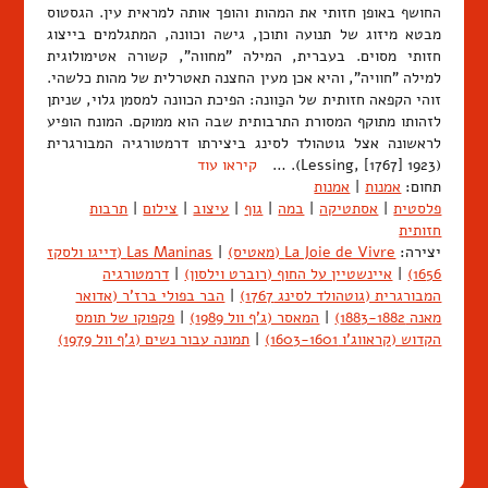
החושף באופן חזותי את המהות והופך אותה למראית עין. הגסטוס
מבטא מיזוג של תנועה ותוכן, גישה וכוונה, המתגלמים בייצוג
חזותי מסוים. בעברית, המילה "מחווה", קשורה אטימולוגית
למילה "חוויה", והיא אכן מעין החצנה תאטרלית של מהות כלשהי.
זוהי הקפאה חזותית של הכַּוונה: הפיכת הכוונה למסמן גלוי, שניתן
לזהותו מתוקף המסורת התרבותית שבה הוא ממוקם. המונח הופיע
לראשונה אצל גוטהולד לסינג ביצירתו דרמטורגיה המבורגרית
(Lessing, [1767] 1923). …
קיראו עוד
תחום:
אמנות
|
אמנות
פלסטית
|
אסתטיקה
|
במה
|
גוף
|
עיצוב
|
צילום
|
תרבות
חזותית
יצירה:
La Joie de Vivre (מאטיס)
|
Las Maninas (דייגו ולסקז
1656)
|
איינשטיין על החוף (רוברט וילסון)
|
דרמטורגיה
המבורגרית (גוטהולד לסינג 1767)
|
הבר בפולי ברז'ר (אדואר
מאנה 1883-1882)
|
המאסר (ג'ף וול 1989)
|
פקפוקו של תומס
הקדוש (קראווג'ו 1603-1601)
|
תמונה עבור נשים (ג'ף וול 1979)