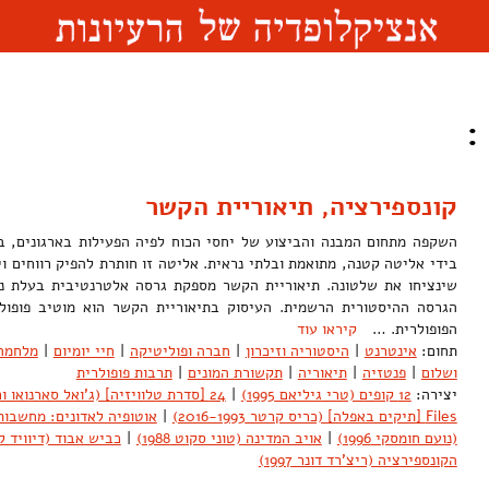
:
קונספירציה, תיאוריית הקשר
השקפה מתחום המבנה והביצוע של יחסי הכוח לפיה הפעילות בארגונים, ב
בידי אליטה קטנה, מתואמת ובלתי נראית. אליטה זו חותרת להפיק רווחים וי
שינציחו את שלטונה. תיאוריית הקשר מספקת גרסה אלטרנטיבית בעלת נו
הגרסה ההיסטורית הרשמית. העיסוק בתיאוריית הקשר הוא מוטיב פופול
הפופולרית. …
קיראו עוד
תחום:
אינטרנט
|
היסטוריה וזיכרון
|
חברה ופוליטיקה
|
חיי יומיום
|
מלחמה
ושלום
|
פנטזיה
|
תיאוריה
|
תקשורת המונים
|
תרבות פופולרית
יצירה:
12 קופים (טרי גיליאם 1995)
|
24 [סדרת טלוויזיה] (ג'ואל סארנואו ורוברט קוקרן 2008-2001)
Files [תיקים באפלה] (כריס קרטר 2016-1993)
|
אוטופיה לאדונים: מחשבו
(נועם חומסקי 1996)
|
אויב המדינה (טוני סקוט 1988)
|
כביש אבוד (דיוויד לינץ' 
הקונספירציה (ריצ'רד דונר 1997)