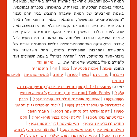
המאה ה-20 והתפשט אחר-כך לארצות אחרות באירופה, מצא את
ביטויו באמנות הפלסטית, במוזיקה, בתאטרון, בספרות ובקולנוע.
בשנות הארבעים של המאה שעברה התגבש בניו יורק סגנון
"האקספרסיוניזם המופשט", שהתמקד בממד הרוחני של הציור
והבליט ערכים ניאו-רומנטיים הקשורים בלא-מודע ובנשגב. מאה
שנה לאחר הולדתו המשיך הדימוי האקספרסיוניסטי להזין את
אווירת הפניקה והחרדה שליוותה את המאה ה-20 כמעט לכל
אורכה. הפואטיקה האקספרסיוניסטית בולטת בתחומים שונים של
התקשורת והתרבות הפופולרית בימינו, החל משגשוגו של
גיבור-העל בקומיקס, דרך "החזרה לציור" בשנות השמונים ועד
ל"פילם נואר" בקולנוע של אותה עת. …
קיראו עוד
תחום:
אמנות
|
אמנות פלסטית
|
במה
|
גוף
|
היסטוריה
וזיכרון
|
מודרניזם
|
נפש
|
ספרות
|
עיצוב
|
פוסט-אנושיות
|
פסיכואנליזה
חזותית
יצירה:
Life Lessons (מתוך סיפורי ניו-יורק) (מרטין סקורסזה
1989)
|
Twin Peaks [טווין פיקס] (דיוויד לינץ' ומארק פרוסט
1991-1990)
|
אשה עם אופניים (וילם דה-קונינג 1952)
|
ברלין
אלכסנדרפלאץ (אלפרד דבלין 1925)
|
ג'ונגל האספלט (ג'ון יוסטון
1950)
|
דיוקן אדולף לוס (קוקושקה 1903)
|
האביר האפל
(כריסטופר נולן 2008)
|
הלילה (מקס בכמן 1919-1918)
|
הלם
החדש (רוברט יוז 1980)
|
הנץ ממלטה (ג'ון יוסטון 1941)
|
העלמות מאוויניון (פבלו פיקאסו 1907)
|
הפרוצה האדומה (לודוויג
קירכנר 1914)
|
הצעקה (אדוארד מונק 1893)
|
הקבינט של ד"ר