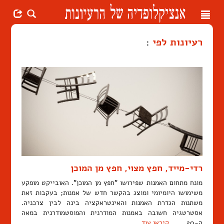
Toggle
navigation
רעיונות לפי
:
רדי-מייד, חפץ מצוי, חפץ מן המוכן
מונח מתחום האמנות שפירושו "חפץ מן המוכן". האובייקט מופקע
משימושו היומיומי ומוצג בהקשר חדש של אמנות; בעקבות זאת
משתנות הגדרת האמנות והאינטראקציה בינה לבין צרכניה.
אסטרטגיה חשובה באמנות המודרנית והפוסטמודרנית במאה
ה-20. …
קיראו עוד