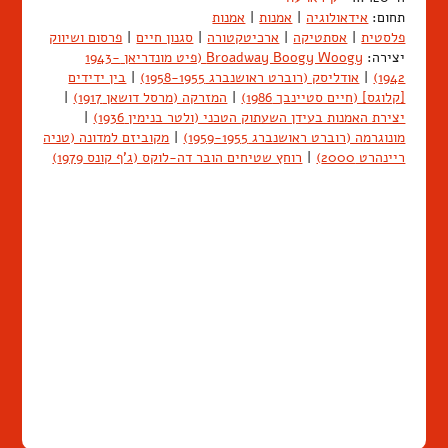
תחום:
אידאולוגיה
|
אמנות
|
אמנות
פלסטית
|
אסתטיקה
|
ארכיטקטורה
|
סגנון חיים
|
פרסום ושיווק
יצירה:
Broadway Boogy Woogy (פיט מונדריאן 1943-
1942)
|
אודליסק (רוברט ראושנברג 1958-1955)
|
בין ידידים
[קלוגס] (חיים סטיינבך 1986)
|
המזרקה (מרסל דושאן 1917)
|
יצירת האמנות בעידן השעתוק הטכני (ולטר בנימין 1936)
|
מונוגרמה (רוברט ראושנברג 1959-1955)
|
מקוביזם למדונה (טניה
ריינהרט 2000)
|
רוחץ שטיחים הובר דה-לוקס (ג'ף קונס 1979)