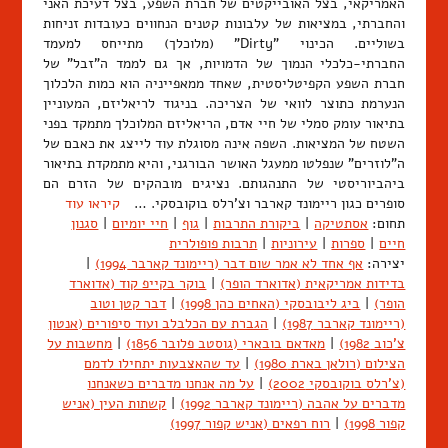
האמריקאי, בצל האובייקטים של חברת השפע, בצל דעיכת האני
והחברתי, במציאות של עלבונות קטנים הנחווים כעובדות זניחות
בשוליים. הכינוי "Dirty" (מלוכלך) מתייחס למעמד
החברתי-כלכלי הנמוך של הדמויות, אך גם לממד ה"זבל" של
חברת השפע הקפיטליסטית, שאחד ממאפייניה הוא כמות הלכלוך
הנערמת כתוצר לוואי של הצריכה. בניגוד לריאליזם, המעוניין
בתיאור עומק סמלי של חיי אדם, הריאליזם המלוכלך מתמקד בפני
השטח של המציאות. השפה אינה מסוגלת עוד לייצג את כאבם של
ה"לוזרים" שנפלטו ממעגל האושר הבורגני, והיא מתמקדת בתיאור
ביהביוריסטי של התנהגותם. נציגים מובהקים של הזרם הם
סופרים כגון ריימונד קארבר וצ'רלס בוקובסקי. …
קיראו עוד
תחום:
אסתטיקה
|
ביקורת התרבות
|
גוף
|
חיי יומיום
|
סגנון
חיים
|
ספרות
|
עירוניות
|
תרבות פופולרית
יצירה:
אף אחד לא אמר שום דבר (ריימונד קארבר 1994)
|
בדידות אמריקאית (אדוארד הופר)
|
בוקר בקייפ קוד (אדוארד
הופר)
|
ביג ליבובסקי (האחים כהן 1998)
|
דבר קטן וטוב
(ריימונד קארבר 1987)
|
הגברת עם הכלבלב ועוד סיפורים (אנטון
צ'כוב 1982)
|
מאדאם בובארי (גוסטב פלובר 1856)
|
מחשבות על
הצילום (רולאן בארת 1980)
|
עד שהאצבעות יתחילו לדמם
(צ'רלס בוקובסקי 2002)
|
על מה אנחנו מדברים כשאנחנו
מדברים על אהבה (ריימונד קארבר 1992)
|
קשתות העין (אניש
קפור 1998)
|
רוח רפאים (אניש קפור 1997)