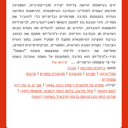
זרם בעיתונות הרואה בדיווח יצירה סובייקטיבית, המפגינה
מודעות עצמית לתהליכי הכתיבה העיתונאית. העיתונות החדשה
נעזרת בסגנונות כתיבה ספרותיים ובדיוניים כדי להעביר את
מסריה. זוהי תגובת נגד לסגנון השואף לאובייקטיביות, לניטרליות
ולנאמנות לעובדות, הדורש מן הכותב להעלים את נקודת מבטו
האישית מן הכתיבה והדיווח. הניו-ג'ורנליזם ממקם את הכותב
כגיבור הסצינה העיתונאית ומקנה לו תפקיד חשוב בתוך השיח
הציבורי. נקודת המבט האישית, המקורית, הנרקיסיסיטית לעתים,
מחליפה את היומרה לדיווח שתוצאתו פענוח "האמת".
הניו-ג'ורנליזם הוא כתיבה המתענגת על עצמה שערכה נשפט
על-פי עוצמתה הרטורית. …
קיראו עוד
תחום:
ביקורת התרבות
|
חברה
ופוליטיקה
|
ספרות
|
תקשורת
|
תקשורת המונים
|
תרבות
פופולרית
יצירה:
אחרת על תקשורת (יצחק רועה 1994)
|
אם יש גן עדן (רון
לשם 2005)
|
פחד ותיעוב בלאס וגאס (האנטר תומפסון 1971)
|
צורות הזמן והכרונוטופ ברומן (מיכאיל באחטין 2007)