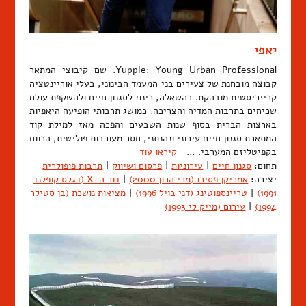
יאפי
Yuppie: Young Urban Professional. שם קיבוצי המתאר
קבוצה מובחנת של צעירים בני המעמד הבינוני, בעלי אוריינטציה
קרייריסטית מובהקת. בהשאלה, כינוי לסגנון חיים ולהשקפת עולם
שכיחים בתרבות המדיה והצריכה. כמושג תרבותי הופיעה היאפיות
בארצות הברית בסוף שנות השבעים והפכה מאז למילת קוד
המתארת סגנון חיים עירוני ונהנתני, חסר מעורבות פוליטית, הרווח
בקפיטליזם המערבי. …
קיראו עוד
תחום:
סגנון חיים
|
עירוניות
|
פרסום ושיווק
|
תרבות פופולרית
יצירה:
אמריקן פסיכו (מרי הרון 2000)
|
דור ה-X (דגלס קופלנד
1991)
|
טריינספוטינג (דני בויל 1996)
|
מציאות נושכת (בן סטילר
1994)
|
עירום (מייק לי 1993)