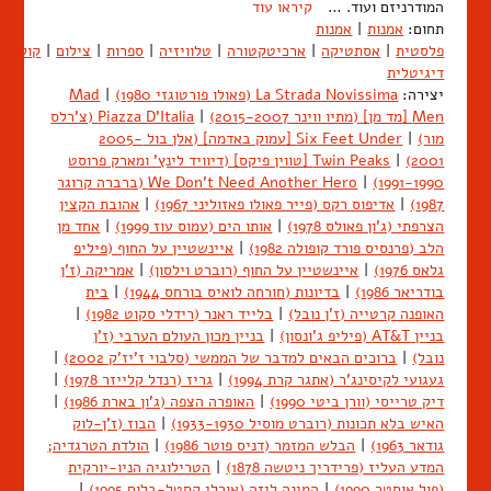
המודרניזם ועוד. …
קיראו עוד
תחום:
אמנות
|
אמנות
פלסטית
|
אסתטיקה
|
ארכיטקטורה
|
טלוויזיה
|
ספרות
|
צילום
|
קולנוע
דיגיטלית
יצירה:
La Strada Novissima (פאולו פורטוגזי 1980)
|
Mad
Men [מד מן] (מתיו ווינר 2015-2007)
|
Piazza D'Italia (צ'רלס
מור)
|
Six Feet Under [עמוק באדמה] (אלן בול 2005-
2001)
|
Twin Peaks [טווין פיקס] (דיוויד לינץ' ומארק פרוסט
1991-1990)
|
We Don't Need Another Hero (ברברה קרוגר
1987)
|
אדיפוס רקס (פייר פאולו פאזוליני 1967)
|
אהובת הקצין
הצרפתי (ג'ון פאולס 1978)
|
אותו הים (עמוס עוז 1999)
|
אחד מן
הלב (פרנסיס פורד קופולה 1982)
|
איינשטיין על החוף (פיליפ
גלאס 1976)
|
איינשטיין על החוף (רוברט וילסון)
|
אמריקה (ז'ן
בודריאר 1986)
|
בדיונות (חורחה לואיס בורחס 1944)
|
בית
האופנה קרטייה (ז'ן נובל)
|
בלייד ראנר (רידלי סקוט 1982)
|
בניין AT&T (פיליפ ג'ונסון)
|
בניין מכון העולם הערבי (ז'ן
נובל)
|
ברוכים הבאים למדבר של הממשי (סלבוי ז'יז'ק 2002)
|
געגועי לקיסינג'ר (אתגר קרת 1994)
|
גריז (רנדל קלייזר 1978)
|
דיק טרייסי (וורן ביטי 1990)
|
האופרה הצפה (ג'ון בארת 1986)
|
האיש בלא תכונות (רוברט מוסיל 1933-1930)
|
הבוז (ז'ן-לוק
גודאר 1963)
|
הבלש המזמר (דניס פוטר 1986)
|
הולדת הטרגדיה;
המדע העליז (פרידריך ניטשה 1878)
|
הטרילוגיה הניו-יורקית
(פול אוסטר 1990)
|
המינה ליזה (אורלי קסטל-בלום 1995)
|