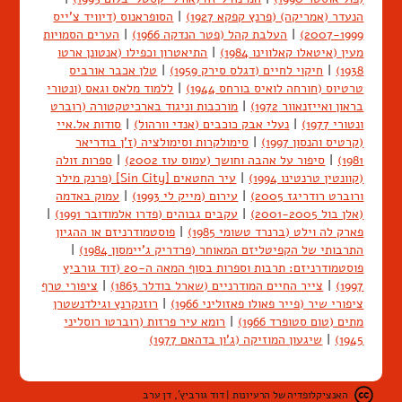
הנעדר (אמריקה) (פרנץ קפקא 1927)
|
הסופראנוס (דיוויד צ'ייס
2007-1999)
|
העלבת קהל (פטר הנדקה 1966)
|
הערים הסמויות
מעין (איטאלו קאלווינו 1984)
|
התיאטרון וכפילו (אנטונן ארטו
1938)
|
חיקוי לחיים (דגלס סירק 1959)
|
טלן אכבר אורביס
טרטיוס (חורחה לואיס בורחס 1944)
|
ללמוד מלאס וגאס (ונטורי
בראון ואייזנאוור 1972)
|
מורכבות וניגוד בארכיטקטורה (רוברט
ונטורי 1977)
|
נעלי אבק כוכבים (אנדי וורהול)
|
סודות אל.איי
(קרטיס והנסון 1997)
|
סימולקרות וסימולציה (ז'ן בודריאר
1981)
|
סיפור על אהבה וחושך (עמוס עוז 2002)
|
ספרות זולה
(קוונטין טרנטינו 1994)
|
עיר החטאים [Sin City] (פרנק מילר
ורוברט רודריגז 2005)
|
עירום (מייק לי 1993)
|
עמוק באדמה
(אלן בול 2001-2005)
|
עקבים גבוהים (פדרו אלמודובר 1991)
|
פארק לה וילט (ברנרד טשומי 1985)
|
פוסטמודרניזם או ההגיון
התרבותי של הקפיטליזם המאוחר (פרדריק ג'יימסון 1984)
|
פוסטמודרניזם: תרבות וספרות בסוף המאה ה-20 (דוד גורביץ
1997)
|
צייר החיים המודרניים (שארל בודלר 1863)
|
ציפורי טרף
ציפורי שיר (פייר פאולו פאזוליני 1966)
|
רוזנקרנץ וגילדנשטרן
מתים (טום סטופרד 1966)
|
רומא עיר פרזות (רוברטו רוסליני
1945)
|
שיגעון המוזיקה (ג'ון בדהאם 1977)
האנציקלופדיה של הרעיונות | דוד גורביץ', דן ערב