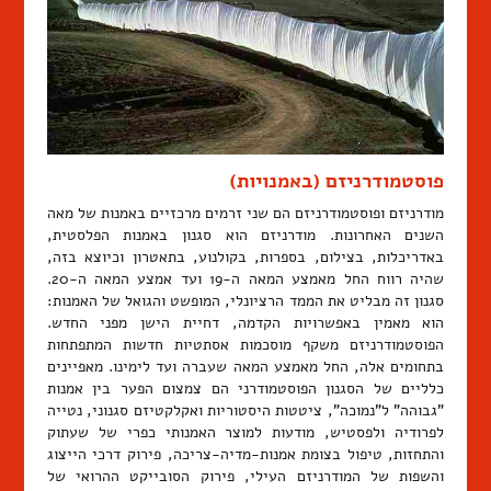
פוסטמודרניזם (באמנויות)
מודרניזם ופוסטמודרניזם הם שני זרמים מרכזיים באמנות של מאה
השנים האחרונות. מודרניזם הוא סגנון באמנות הפלסטית,
באדריכלות, בצילום, בספרות, בקולנוע, בתאטרון וכיוצא בזה,
שהיה רווח החל מאמצע המאה ה-19 ועד אמצע המאה ה-20.
סגנון זה מבליט את הממד הרציונלי, המופשט והגואל של האמנות:
הוא מאמין באפשרויות הקדמה, דחיית הישן מפני החדש.
הפוסטמודרניזם משקף מוסכמות אסתטיות חדשות המתפתחות
בתחומים אלה, החל מאמצע המאה שעברה ועד לימינו. מאפיינים
כלליים של הסגנון הפוסטמודרני הם צמצום הפער בין אמנות
"גבוהה" ל"נמוכה", ציטטות היסטוריות ואקלקטיזם סגנוני, נטייה
לפרודיה ולפסטיש, מודעות למוצר האמנותי כפרי של שעתוק
והתחזות, טיפול בצומת אמנות-מדיה-צריכה, פירוק דרכי הייצוג
והשפות של המודרניזם העילי, פירוק הסובייקט ההרואי של