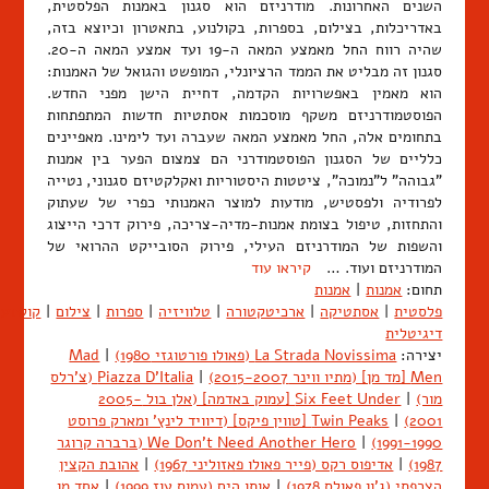
השנים האחרונות. מודרניזם הוא סגנון באמנות הפלסטית,
באדריכלות, בצילום, בספרות, בקולנוע, בתאטרון וכיוצא בזה,
שהיה רווח החל מאמצע המאה ה-19 ועד אמצע המאה ה-20.
סגנון זה מבליט את הממד הרציונלי, המופשט והגואל של האמנות:
הוא מאמין באפשרויות הקדמה, דחיית הישן מפני החדש.
הפוסטמודרניזם משקף מוסכמות אסתטיות חדשות המתפתחות
בתחומים אלה, החל מאמצע המאה שעברה ועד לימינו. מאפיינים
כלליים של הסגנון הפוסטמודרני הם צמצום הפער בין אמנות
"גבוהה" ל"נמוכה", ציטטות היסטוריות ואקלקטיזם סגנוני, נטייה
לפרודיה ולפסטיש, מודעות למוצר האמנותי כפרי של שעתוק
והתחזות, טיפול בצומת אמנות-מדיה-צריכה, פירוק דרכי הייצוג
והשפות של המודרניזם העילי, פירוק הסובייקט ההרואי של
המודרניזם ועוד. …
קיראו עוד
תחום:
אמנות
|
אמנות
פלסטית
|
אסתטיקה
|
ארכיטקטורה
|
טלוויזיה
|
ספרות
|
צילום
|
קולנוע
דיגיטלית
יצירה:
La Strada Novissima (פאולו פורטוגזי 1980)
|
Mad
Men [מד מן] (מתיו ווינר 2015-2007)
|
Piazza D'Italia (צ'רלס
מור)
|
Six Feet Under [עמוק באדמה] (אלן בול 2005-
2001)
|
Twin Peaks [טווין פיקס] (דיוויד לינץ' ומארק פרוסט
1991-1990)
|
We Don't Need Another Hero (ברברה קרוגר
1987)
|
אדיפוס רקס (פייר פאולו פאזוליני 1967)
|
אהובת הקצין
הצרפתי (ג'ון פאולס 1978)
|
אותו הים (עמוס עוז 1999)
|
אחד מן