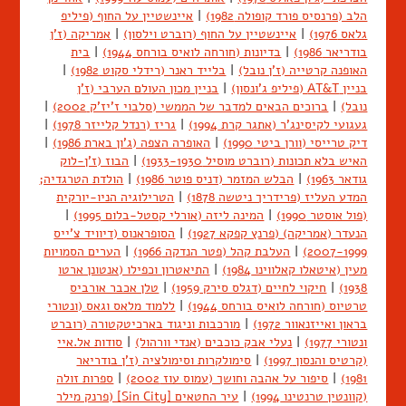
הלב (פרנסיס פורד קופולה 1982)
|
איינשטיין על החוף (פיליפ
גלאס 1976)
|
איינשטיין על החוף (רוברט וילסון)
|
אמריקה (ז'ן
בודריאר 1986)
|
בדיונות (חורחה לואיס בורחס 1944)
|
בית
האופנה קרטייה (ז'ן נובל)
|
בלייד ראנר (רידלי סקוט 1982)
|
בניין AT&T (פיליפ ג'ונסון)
|
בניין מכון העולם הערבי (ז'ן
נובל)
|
ברוכים הבאים למדבר של הממשי (סלבוי ז'יז'ק 2002)
|
געגועי לקיסינג'ר (אתגר קרת 1994)
|
גריז (רנדל קלייזר 1978)
|
דיק טרייסי (וורן ביטי 1990)
|
האופרה הצפה (ג'ון בארת 1986)
|
האיש בלא תכונות (רוברט מוסיל 1933-1930)
|
הבוז (ז'ן-לוק
גודאר 1963)
|
הבלש המזמר (דניס פוטר 1986)
|
הולדת הטרגדיה;
המדע העליז (פרידריך ניטשה 1878)
|
הטרילוגיה הניו-יורקית
(פול אוסטר 1990)
|
המינה ליזה (אורלי קסטל-בלום 1995)
|
הנעדר (אמריקה) (פרנץ קפקא 1927)
|
הסופראנוס (דיוויד צ'ייס
2007-1999)
|
העלבת קהל (פטר הנדקה 1966)
|
הערים הסמויות
מעין (איטאלו קאלווינו 1984)
|
התיאטרון וכפילו (אנטונן ארטו
1938)
|
חיקוי לחיים (דגלס סירק 1959)
|
טלן אכבר אורביס
טרטיוס (חורחה לואיס בורחס 1944)
|
ללמוד מלאס וגאס (ונטורי
בראון ואייזנאוור 1972)
|
מורכבות וניגוד בארכיטקטורה (רוברט
ונטורי 1977)
|
נעלי אבק כוכבים (אנדי וורהול)
|
סודות אל.איי
(קרטיס והנסון 1997)
|
סימולקרות וסימולציה (ז'ן בודריאר
1981)
|
סיפור על אהבה וחושך (עמוס עוז 2002)
|
ספרות זולה
(קוונטין טרנטינו 1994)
|
עיר החטאים [Sin City] (פרנק מילר