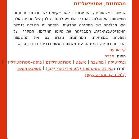
מהותנות, אסנציאליזם
שיטה בפילוסופיה, הטוענת כי לאובייקטים יש תכונות מהותיות
מופשטות המסוגלות להסביר את פעילותם. גילוין של מהויות אלה
הוא תכליתה של החקירה המדעית. תפיסה זו מנוגדת לגישה
האקזיסטנציאלית, המבליטה את קיומן המזדמן, המקרי, של
תופעות במציאות. המהותנות נוגדת גם את ההשקפה
הרב-תרבותית, המזוהה עם מגמות פוסטמודרניות בתרבות. …
קיראו עוד
תחום:
חברה
ופוליטיקה
|
מחשבה
|
משפט
|
סטרוקטורליזם
|
פוסט-סטרוקטורליזם
|
ש
יצירה:
מין זה שאינו אחד (לוס איריגארי 1977)
|
סטאבט מאטר
(ז'וליה קריסטבה 1997)