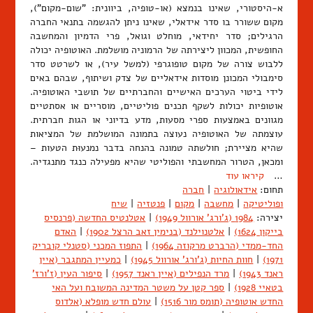
א-היסטורי, שאינו בנמצא (או-טופיה, ביוונית: "שום-מקום"),
מקום ששורר בו סדר אידאלי, שאינו ניתן להגשמה בתנאי החברה
הרגילים; סדר יחידאי, מוחלט וגואל, פרי הדמיון והמחשבה
החופשית, המכוון ליצירתה של הרמוניה מושלמת. האוטופיה יכולה
ללבוש צורה של מקום טופוגרפי (למשל עיר), או לשרטט סדר
סימבולי המכונן מוסדות אידאליים של צדק ושיתוף, שבהם באים
לידי ביטוי הערכים האישיים והחברתיים של תושבי האוטופיה.
אוטופיות יכולות לשקף תכנים פוליטיים, מוסריים או אסתטיים
מגוונים באמצעות ספרי מסעות, מדע בדיוני או הגות חברתית.
עוצמתה של האוטופיה נעוצה בתמונה המושלמת של המציאות
שהיא מציירת; חולשתה טמונה בהנחה בדבר נמנעוּת הטעות –
ומכאן, הטרור המחשבתי והפוליטי שהיא מפעילה כנגד מתנגדיה.
…
קיראו עוד
תחום:
אידאולוגיה
|
חברה
ופוליטיקה
|
מחשבה
|
מקום
|
פנטזיה
|
שיח
יצירה:
1984 (ג'ורג' אורוול 1949)
|
אטלנטיס החדשה (פרנסיס
בייקון 1624)
|
אלטנוילנד (בנימין זאב הרצל 1902)
|
האדם
החד-ממדי (הרברט מרקוזה 1964)
|
התפוז המכני (סטנלי קובריק
1971)
|
חוות החיות (ג'ורג' אורוול 1945)
|
כמעיין המתגבר (איין
ראנד 1943)
|
מרד הנפילים (איין ראנד 1957)
|
סיפור העין (ז'ורז'
בטאיי 1928)
|
ספר קטן על משטר המדינה המשובח ועל האי
החדש אוטופיה (תומס מור 1516)
|
עולם חדש מופלא (אלדוס