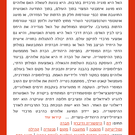
האל היא סוגיה מרכזית בתרבות. היא נוגעת לשאלה האם אלוהים
הוא מושג אימננטי המצוי בתוך העולם, בתוך התודעה האנושית
החושבת אותו (כפי שגורסות חלק מן הדתות של המזרח), או מושג
אוטונומי וטרנסצנדנטי השרוי מחוץ לתודעה ולזמן (כפי שגורסות
הדתות במערב). עליונותו המוחלטת של האל מגדירה את היחס
בינו לבין האדם: הכרת דרכי האל היא מטרת האנושות, והיא גם
אמצעי מרכזי לתיקון עולם. הדת יכולה להתגלות כחוויה אישית
של היחיד הניצב מול האל או כחוויה חברתית המתבטאת בפולחן
הדתי ובדת המוסדית. בתפיסה היהודית, הכרת האל מתממשת
בתוך ההיסטוריה. שיאה של הכרה זו היא אהבת אלוהים. בניגוד
לדת, העוסקת בהבנת השלמות והגאולה באמצעות הפולחן הדתי,
הפילוסופיה עוסקת בהבנה עיונית ותבונית של מקום האל בעולם.
אלוהים נתפס כמקור לסדר ולידיעת האמת. בפילוסופיה המודרנית,
מעמנואל קאנט ואילך, מסתמנת נטייה לזהות את אלוהים עם הטוב
המוסרי העליון. השקפה זו מתערערת בעקבות זרמים תאולוגיים,
אקזיסטנציאליים ופוסטמודרניים המותחים ביקורת על האפשרות
להגיע לאידאלים אלה ומציבים חלופה דתית שעיקרה הוא יחס
דיאלוגי עם האחר. האל הוא ישות הנוכחת בכל התרבויות לאורך
ההיסטוריה. כאן יידון המושג אלוהים כהיבט מרכזי של
הציוויליזציה היהודית-נוצרית. …
קיראו עוד
תחום:
דת
|
היסטוריה וזיכרון
|
חברה
ופוליטיקה
|
מהפכה
|
מחשבה
|
מקום
|
פנטזיה
|
קהילה