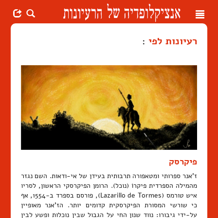
Toggle
navigation
רעיונות לפי
:
פיקרסק
ז'אנר ספרותי ומטאפורה תרבותית בעידן של אי-ודאות. השם נגזר
מהמילה הספרדית פיקרוֹ (נוכל). הרומן הפיקרסקי הראשון, לסריו
איש טורמס (Lazarillo de Tormes), פורסם בספרד ב-1554, אף
כי שורשי המסורת הפיקרסקית קדומים יותר. הז'אנר מאופיין
על-ידי גיבורו: נווד שנון החי על הגבול שבין נוכלות ופשע לבין