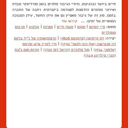
חיים ביושר ובהגינות. נדודי הגיבור מלווים בטון מורליסטי מבדח
ואירוני ומהווים הזדמנות לפנורמה ביקורתית רחבה של החברה
בזמנו. סוג זה של גיבור מאפיין גם את עידן החשד, עידן המבוכה
המוסרית של ימינו. …
קיראו עוד
תחום:
חיי יומיום
|
מקום
|
סגנון חיים
|
ספרות
|
קולנוע
|
תרבות
פופולרית
יצירה:
דון קיחוטה (סרוונטס 1606)
|
הרפתקאותיו של ז'יל בלאס
דה סנטיאנה (אלן רנה לסאז' 1730)
|
חיי לסריו איש טורמס
(אלמוני 1554)
|
מול פלנדרס (דניאל דפו 1722)
|
קורות תום ג'ונס
(הנרי פילדינג 1749)