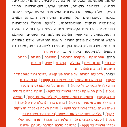
שיטה. אסתטיקה המבליטה אהבה ללא טבעי, לאזוטרי, למוגזם,
לקיטש, לצירופי כלאיים, לסגנון עודף, לתאטרליות. התוכן
העיקרי של הקאמפ הוא האירוניה המעוצבת. הטעם הקאמפי עומד
בניגוד לסטנדרטים של האמנות המסורתית הגבוהה ומציב
אופוזיציה לניקיון המינימליסטי, ל"טעם הטוב" ולמוסרנות
הפוריטנית. הרגישות הקאמפית מזוהה לעתים קרובות עם הטעם
ההומוסקסואלי, אף שאין חפיפה מוחלטת בין השניים. הקאמפ
מקדש ומטרים את פולחן החריג, השונה והמזעזע. אולם באווירה
תרבותית שבה פולחן האחר הפך זה מכבר לאופנה נפוצה, מאבד גם
הקאמפ חלק מקסמו הביקורתי. …
קיראו עוד
תחום:
אסתטיקה
|
ביקורת התרבות
|
מחשבה
|
מיניות
|
מרחב
ציבורי
|
סגנון חיים
|
קהילה
|
קולנוע
|
שפה
|
תרבות
חזותית
|
תרבות פופולרית
יצירה:
הדמעות המרות של פטרה פון קאנט (ריינר ורנר פאסבינדר
1972)
|
הכול אודות אמא (פדרו אלמודובר 1999)
|
הכול אודות
חווה (ג'וזף מנקייביץ' 1950)
|
הערות על הקאמפ (סוזן זונטג
1964)
|
חוק התשוקה (פדרו אלמודובר 1987)
|
חיקוי לחיים (דגלס
סירק 1959)
|
חשמלית ושמה תשוקה (איליה קאזאן 1951)
|
מאטה
הארי (גיאורג פיטמוריס 1931)
|
נרשם ברוח (דגלס סירק 1956)
|
נשים נשים (פדרו אלמודובר 1988)
|
סירת הצלה (אלפרד היצ'קוק
1944)
|
עלי או פחד אוכל את הנשמה (ריינר ורנר פאסבינדר
1974)
|
עקבים גבוהים (פדרו אלמודובר 1991)
|
פרח הסוד שלי
(פדרו אלמודובר 1995)
|
פרסילה מלכת המדבר (סטיבן אליוט