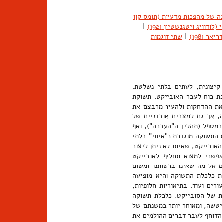
 של מהפכות מדעיות (תומס קון
ודוויג ויטגנשטיין 1921)
|
ר 1981)
|
שתי דוגמות
יצונית, לעתים בלתי נשלטת.
בת כוח לעבר האובייקט. תשוקת
את ההדחקות ולהעיר מרבצם את
, אך גם למצבים אובדניים של
 במטפל (תהליך ה"העברה"), ואף
 התשוקה מוגדרת כ"איווי" בלתי
האובייקט, שאיתו לא ניתן ליצור
 אפשרי למצוא תחליף לאובייקט
 אל מה שאינו ברשותנו ומשום
ת כלכלת התשוקה והיא מופיעה
רים ועוד. בתיאוריות חלופיות,
ּת של הסובייקט. כלכלת תשוקה
ניטשה, ומאוחר יותר במשנתם של
 הדוחף לעבר דברים ההולמים את