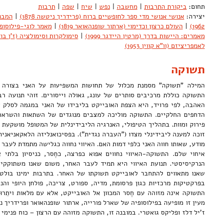
תחום:
ביקורת התרבות
|
מחשבה
|
נפש
|
שיח
|
שפה
|
תרבות
יצירה:
אנושי אנושי מדי ספר לחופשיים ברוח (פרידריך ניטשה 1878)
|
המבנה
1962)
|
העולם כרצון וכדימוי (ארתור שופנהאואר 1819)
|
מאמר לוגי-פילוסופי (ל
מאמרים: היישות בדרך (מרטין היידגר 1999)
|
סימולקרות וסימולציה (ז'ן בודריא
לאמפריציזם (וו"א קווין 1953)
תשוקה
המילה "תשוקה" מסמנת מכלול של תחושות המשפיעות על האני בצורה ק
התשוקה כוללת מרכיבים סותרים של עונג, גאולה וייסורים. זוהי תנועה ר
האהבה, לפי פרויד, היא הצפת האובייקט בליבידו של האני במגמה לסלק 
הדחפים החלקיים. התשוקה מוליכה למצבים מנוגדים של השתאות והשראה
פירוק ומוות. בתהליך הטיפולי, האנרגיה הליבידינלית של המטופל מושקעת
זוכה למענה ליבידינלי מצדו ("העברה נגדית"). בפסיכואנליזה הלאקאניאנית
מודע, שאותו חווה האני כלפי דמות האם. האיווי נחווה כגלישה מתמדת לעבר 
איחוי שלם. התשוקה-האיווי נחווים אפוא כפרצה, כחֶסר, כניסיון בלתי
הנרקיסיסטי. תנועת האיווי היא תמיד לעבר האחר, משום שאנו משתוקקים
שאנו מתאווים להתחבר לאובייקט תשוקתו של האחר. בתרבות ימינו בולט
בפרקטיקות מרכזיות כגון פרסומת, מדיה, ספורט, צריכה, פולחן היופי והנעו
התשוקה אינה מזוהה עם חֶסר המכוון אל האובייקט, אלא עם מלאות ויתֵרו
מעין זו מופיעה בפילוסופיה של שארל פורייה, ארתור שופנהאואר ופרידריך 
ז'יל דלז ופליקס גואטרי. במובנה זו, התשוקה מזוהה עם הרצון – כוח פנימי