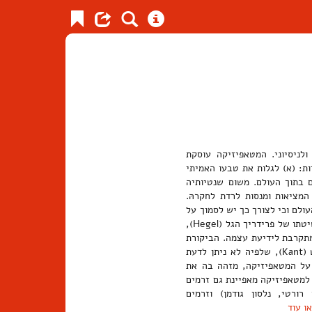
לניסיוני. המטאפיזיקה עוסקת
ת: (א) לגלות את טבעו האמיתי
ם בתוך העולם. משום שנטיותיה
מציאות ומנסות לרדת לחקרהּ.
ולם וכי לצורך כך יש לסמוך על
ידע שמקורו בנתוני החושים. כדוגמה לתפיסה מטאפיזית אפשר להביא את שיטתו של פרידריך הגל (Hegel),
תקרבת לידיעת עצמה. הביקורת
על המטאפיזיקה מתחילה כבר בשיטתו הטרנסצנדנטלית של עמנואל קאנט (Kant), שלפיה לא ניתן לדעת
על המטאפיזיקה, מזהה בה את
למטאפיזיקה מאפיינת גם זרמים
רורטי, נלסון גודמן) וזרמים
ו עוד