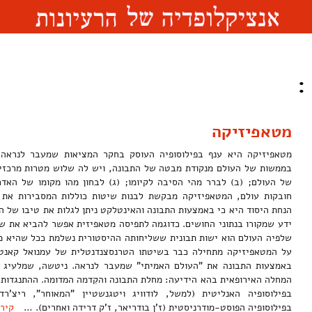
:
מטאפיזיקה
מטאפיזיקה היא ענף בפילוסופיה העוסק בחקר המציאות שמעבר לנראה ו
בממשות של העולם מנקודת מבטה של התבונה, ויש לה שלוש מטרות מרכזיו
של העולם; (ב) לברר מהי הסיבה לקיומו; (ג) לבחון מהו מקומו של האד
חובקות עולם, המטאפיזיקה מבקשת לבנות שיטות כוללות המסבירות את ה
הנחת היסוד היא כי באמצעות התבונה והאינטלקט ניתן לגלות את טיבו של הע
שלפיה העולם הוא ישות תבונית ששליחותה ההיסטורית נשלמת ככל שהיא מ
באמצעות התבונה את "העולם האמיתי" שמעבר לנראה. ניטשה, שמלעיג 
המחלה האירופאית בהא הידיעה: מחלת התבונה והקִדמה המדומה. ההתנגדות 
בפילוסופיה האנליטית (למשל, לודוויג ויטגנשטיין "המאוחר", ריצ'רד 
בפילוסופיה הפוסט-מודרניסטית (ז'ן בודריאר, ז'ק דרידה ואחרים). …
קירא