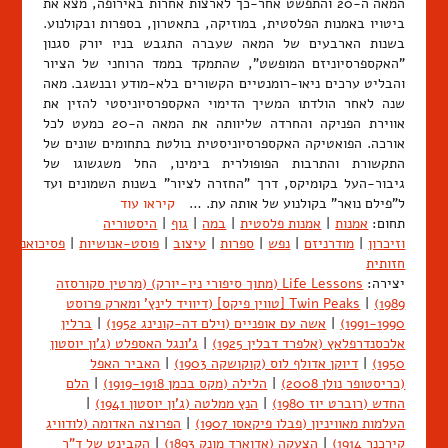
המאה ה-20 והתפשט אחר-כך לארצות אחרות באירופה, מצא את
ביטויו באמנות הפלסטית, במוזיקה, בתאטרון, בספרות ובקולנוע.
בשנות הארבעים של המאה שעברה התגבש בניו יורק סגנון
"האקספרסיוניזם המופשט", שהתמקד בממד הרוחני של הציור
והבליט ערכים ניאו-רומנטיים הקשורים בלא-מודע ובנשגב. מאה
שנה לאחר הולדתו המשיך הדימוי האקספרסיוניסטי להזין את
אווירת הפניקה והחרדה שליוותה את המאה ה-20 כמעט לכל
אורכה. הפואטיקה האקספרסיוניסטית בולטת בתחומים שונים של
התקשורת והתרבות הפופולרית בימינו, החל משגשוגו של
גיבור-העל בקומיקס, דרך "החזרה לציור" בשנות השמונים ועד
ל"פילם נואר" בקולנוע של אותה עת. …
קיראו עוד
תחום:
אמנות
|
אמנות פלסטית
|
במה
|
גוף
|
היסטוריה
וזיכרון
|
מודרניזם
|
נפש
|
ספרות
|
עיצוב
|
פוסט-אנושיות
|
פסיכואנליזה
חזותית
יצירה:
Life Lessons (מתוך סיפורי ניו-יורק) (מרטין סקורסזה
1989)
|
Twin Peaks [טווין פיקס] (דיוויד לינץ' ומארק פרוסט
1991-1990)
|
אשה עם אופניים (וילם דה-קונינג 1952)
|
ברלין
אלכסנדרפלאץ (אלפרד דבלין 1925)
|
ג'ונגל האספלט (ג'ון יוסטון
1950)
|
דיוקן אדולף לוס (קוקושקה 1903)
|
האביר האפל
(כריסטופר נולן 2008)
|
הלילה (מקס בכמן 1919-1918)
|
הלם
החדש (רוברט יוז 1980)
|
הנץ ממלטה (ג'ון יוסטון 1941)
|
העלמות מאוויניון (פבלו פיקאסו 1907)
|
הפרוצה האדומה (לודוויג
קירכנר 1914)
|
הצעקה (אדוארד מונק 1893)
|
הקבינט של ד"ר