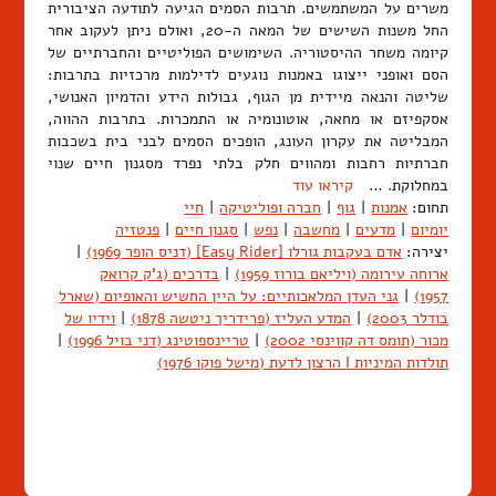
משרים על המשתמשים. תרבות הסמים הגיעה לתודעה הציבורית
החל משנות השישים של המאה ה-20, ואולם ניתן לעקוב אחר
קיומה משחר ההיסטוריה. השימושים הפוליטיים והחברתיים של
הסם ואופני ייצוגו באמנות נוגעים לדילמות מרכזיות בתרבות:
שליטה והנאה מיידית מן הגוף, גבולות הידע והדמיון האנושי,
אסקפיזם או מחאה, אוטונומיה או התמכרות. בתרבות ההווה,
המבליטה את עקרון העונג, הופכים הסמים לבני בית בשכבות
חברתיות רחבות ומהווים חלק בלתי נפרד מסגנון חיים שנוי
במחלוקת. …
קיראו עוד
תחום:
אמנות
|
גוף
|
חברה ופוליטיקה
|
חיי
יומיום
|
מדעים
|
מחשבה
|
נפש
|
סגנון חיים
|
פנטזיה
יצירה:
אדם בעקבות גורלו [Easy Rider] (דניס הופר 1969)
|
ארוחה עירומה (ויליאם בורוז 1959)
|
בדרכים (ג'ק קרואק
1957)
|
גני העדן המלאכותיים: על היין החשיש והאופיום (שארל
בודלר 2003)
|
המדע העליז (פרידריך ניטשה 1878)
|
וידיו של
מכור (תומס דה קווינסי 2002)
|
טריינספוטינג (דני בויל 1996)
|
תולדות המיניות I הרצון לדעת (מישל פוקו 1976)