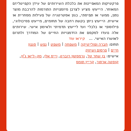
פרקטיקות המאפיינות את כלכלת השירותים של עידן הקפיטליזם
המאוחר. הייעוץ מציע לצרכן מיומנויות התורמות להרכבת מוצר
נתון, ממשי או תפיסתי, כגון אסטרטגיה של פעילות מסחרית או
אישית. הייעוץ ניתן בקשת רחבה של תחומים, מייעוץ פסיכולוגי,
פילוסופי או כלכלי ועד לייעוץ תדמיתי ולאימון אישי. שירותים
אלה נועדו למקסם את הזדמנויות החיים של המודרך ולתרום
לאושרו האישי. …
קיראו עוד
תחום:
חברה ופוליטיקה
|
משפחה
|
משפט
|
נפש
|
סגנון
חיים
|
פרסום ושיווק
אישים:
בן שחר טל
,
גרמסטון רוברט
,
וייס אלן
,
מק-ליאו ג'ון
,
קוסטה ארתור
,
קריין תומס