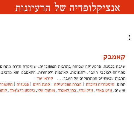
:
קאמבק
שיבה לפסגה. פרקטיקה שכיחה בתרבות הפופולרית, שעיקרה חזרה מתהום ה
מתייחס לכוכבי העבר, לסגנונות, לאופנות ולסחורות. הקאמבק הוא מרכיב
תרבות עכשוויים המתרפקים על העבר. …
קיראו עוד
תחום:
היסטוריה וזיכרון
|
חברה ופוליטיקה
|
סגנון חיים
|
פנטזיה
|
תקשורת 
אישים:
וויט בארי
,
וייל עוזי
,
כהן לאונרד
,
מוחמד עלי
,
ניקסון ריצ'ארד
,
קוקר 