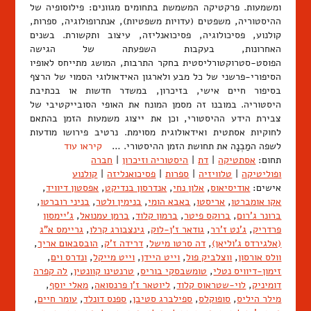
ומשמעות. פרקטיקה המשמשת בתחומים מגוונים: פילוסופיה של
ההיסטוריה, משפטים (עדויות משפטיות), אנתרופולוגיה, ספרות,
קולנוע, פסיכולוגיה, פסיכואנליזה, עיצוב ותקשורת. בשנים
האחרונות, בעקבות השפעתה של הגישה
הפוסט-סטרוקטורליסטית בחקר התרבות, המושג מתייחס לאופיו
הסיפורי-פרשני של כל מבע ולארגון האידאולוגי הסמוי של הרצף
בסיפור חיים אישי, בזיכרון, במשדר חדשות או בכתיבת
היסטוריה. במובנו זה מסמן המונח את האופי הסובייקטיבי של
צבירת הידע ההיסטורי, וכן את ייצוג משמעות הזמן בהתאם
לחוקיות אסתטית ואידאולוגית מסוימת. נרטיב פירושו מודעות
לשפה המַבְנָה את תחושת הזמן ההיסטורי. …
קיראו עוד
תחום:
אסתטיקה
|
דת
|
היסטוריה וזיכרון
|
חברה
ופוליטיקה
|
טלוויזיה
|
ספרות
|
פסיכואנליזה
|
קולנוע
אישים:
אודיסיאוס
,
אלון נחי
,
אנדרסון בנדיקט
,
אפסטון דיוויד
,
אקו אומברטו
,
אריסטו
,
באבא הומי
,
בנימין ולטר
,
בניני רוברטו
,
ברונר ג'רום
,
ברוקס פיטר
,
ברמון קלוד
,
ברמן עמנואל
,
ג'יימסון
פרדריק
,
ג'נט ז'רר
,
גודאר ז'ן-לוק
,
גינצבורג קרלו
,
גריימס א"ג
(אלגירדס ג'וליאן)
,
דה סרטו מישל
,
דרידה ז'ק
,
הובסבאום אריך
,
וולס אורסון
,
ווצלביק פול
,
וייט היידן
,
וייט מייקל
,
ונדרס וים
,
זימון-דיוויס נטלי
,
טומשבסקי בוריס
,
טרנטינו קוונטין
,
לה קפרה
דומיניק
,
לוי-שטראוס קלוד
,
ליוטאר ז'ן פרנסואה
,
מאלי יוסף
,
מילר היליס
,
סופוקלס
,
ספילברג סטיבן
,
ספנס דונלד
,
עומר חיים
,