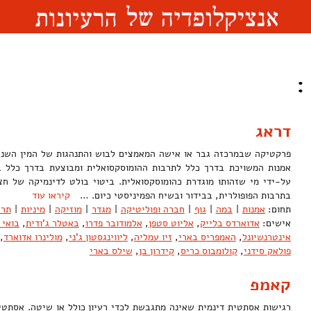
:
דראג
פרקטיקה שבמרכזה גבר או אישה המאמצים לבוש והתנהגות של המין השני ל
אמנות המשויכת בדרך כלל לתרבות ההומוסקסואלית ומבוצעת בדרך כלל 
על-ידי מי שזהותו מוגדרת כהומוסקסואלית. ביטוי בולט לדינמיקה של חצי
בתרבות הפופולרית, בבידור ובשיח הפמיניסטי כיום. …
קיראו עוד
תחום:
אמנות
|
במה
|
גוף
|
חברה ופוליטיקה
|
מגדר
|
מוזיקה
|
מיניות
|
תרב
אישים:
אדוארדס בלייק
,
אליוט סטפן
,
אלמודובר פדרו
,
באטלר ג'ודית
,
בואי ד
אינטרנשיונל
,
האמפריס בארי
,
זיו עמליה
,
ליווינגסטון ג'ני
,
מולינרו אדוארד
,
פולאק סידני
,
קולומבוס כריס
,
קידרון בן
,
שילס בארי
קאמפ
רגישות אסתטית דינמית שאינה מתגבשת לכדי רעיון כולל או שיטה. אסתט