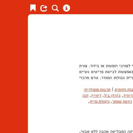
צורכי הופעות או בידור. צורת
באמצעות לבישת פריטים נשיים
ית גבולות המגדר. גורם מרכזי
ות חזותית
|
תרבות פופולרית
יוויד
,
ג'ורדן ביל
,
דיוויין
,
דנה
ניוטון אסתר
,
ניקולס מייק
,
יקה המבליטה אהבה ללא טבעי,