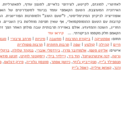
לאזוטרי, למוגזם, לקיטש, לצירופי כלאיים, לסגנון עודף, לתאטרליות.
האירוניה המעוצבת. הטעם הקאמפי עומד בניגוד לסטנדרטים של האמ
אופוזיציה לניקיון המינימליסטי, ל"טעם הטוב" ולמוסרנות הפוריטנית. 
קרובות עם הטעם ההומוסקסואלי, אף שאין חפיפה מוחלטת בין השניים. 
החריג, השונה והמזעזע. אולם באווירה תרבותית שבה פולחן האחר הפך זה
הקאמפ חלק מקסמו הביקורתי. …
קיראו עוד
תחום:
אסתטיקה
|
ביקורת התרבות
|
מחשבה
|
מיניות
|
מרחב ציבורי
|
סגנון
חיים
|
קהילה
|
קולנוע
|
שפה
|
תרבות חזותית
|
תרבות פופולרית
אישים:
אליוט סטפן
,
אלמודובר פדרו
,
בירדסלי אוברי
,
בנקהד טלולה
,
ברקלי
גרטה
,
דנה אינטרנשיונל
,
הוד ניר
,
ויילדר בילי
,
ויסקונטי לוקינו
,
זונטג סוזאן
מנספילד ג'יין
,
מנקייביץ ג'וזף
,
ניוטון אסתר
,
סוונסון גלוריה
,
סירק דגלאס
,
פ
ורנר
,
קאזאן איליה
,
ראסל ג'יין