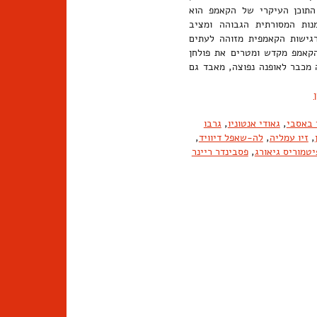
 התוכן העיקרי של הקאמפ הוא
נות המסורתית הגבוהה ומציב
הרגישות הקאמפית מזוהה לעתים
הקאמפ מקדש ומטרים את פולחן
 מכבר לאופנה נפוצה, מאבד גם
 באסבי
,
גאודי אנטוניו
,
גרבו
,
זיו עמליה
,
לה-שאפל דיוויד
,
יטמוריס גיאורג
,
פסבינדר ריינר